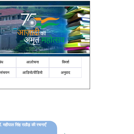
बंध
आलोचना
विमर्श
-संचयन
आडियो/वीडियो
अनुवाद
डॉ. महीपाल सिंह राठौड़ की रचनाएँ