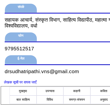
संपर्क
सहायक आचार्य, संस्‍कृत विभाग, साहित्‍य विद्यापीठ, महात्‍मा गा
विश्‍वविद्यालय, वर्धा
फोन
9795512517
ई-मेल
drsudhatripathi.vns@gmail.com
लेखक सूची पर वापस जाएँ
मुखपृष्ठ
उपन्यास
कहानी
कविता
बाल साहित्य
विविध
समग्र-संचयन
अनुवाद