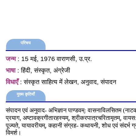
परिचय
जन्म
: 15 मई, 1976 वाराणसी, उ.प्र.
भाषा
: हिंदी, संस्‍कृत, अंग्रेजी
विधाएँ
: संस्‍कृत साहित्‍य में लेखन, अनुवाद, संपादन
मुख्य कृतियाँ
संपादन एवं अनुवाद- अभिज्ञान पाण्‍डवम्: वासनाविलसितम
(नाटक
,
,
,
प्रयाग
अष्‍टावक्रगीतारहस्‍यम्
श्रीकरपात्रचरितामृतम्
वायस
,
,
,
पूज्‍यते
यायावरीयम्
कहानी संग्रह- कथायनी
शोध एवं संदर्भ ग्
विमर्श।