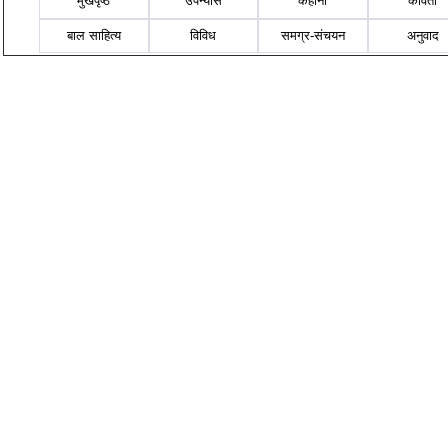
मुखपृष्ठ
उपन्यास
कहानी
कविता
बाल साहित्य
विविध
समग्र-संचयन
अनुवाद