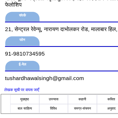
फेलोशिप
संपर्क
21, सेन्ट्रल रेवेन्यू, नारायण दाभोलकर रोड, मालाबार हिल, 
फोन
91-9810734595
ई-मेल
tushardhawalsingh@gmail.com
लेखक सूची पर वापस जाएँ
मुखपृष्ठ
उपन्यास
कहानी
कविता
बाल साहित्य
विविध
समग्र-संचयन
अनुवाद