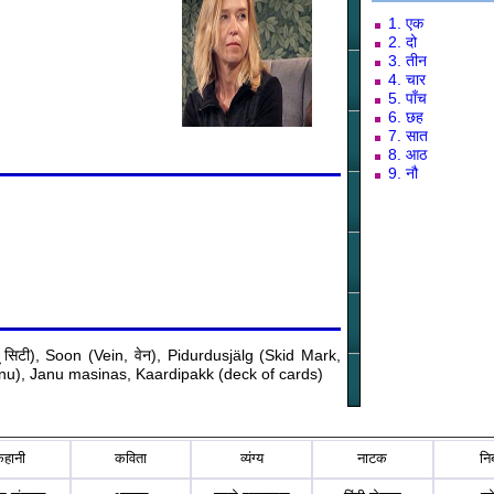
1. एक
2. दो
3. तीन
4. चार
5. पाँच
6. छह
7. सात
8. आठ
9. नौ
ू सिटी), Soon (Vein, वेन), Pidurdusjälg (Skid Mark,
janu), Janu masinas, Kaardipakk (deck of cards)
कहानी
कविता
व्यंग्य
नाटक
नि