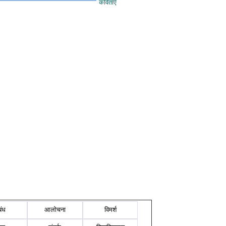
कविताएँ
बंध
आलोचना
विमर्श