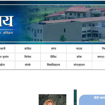
कहानी
कविता
व्यंग्य
नाटक
नि
ा वृत्तांत
सिनेमा
विविध
कोश
समग्र
खोज
संपर्क
विश्वविद्यालय
संग्रहालय
हिंदी समय 