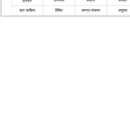
मुखपृष्ठ
उपन्यास
कहानी
कविता
बाल साहित्य
विविध
समग्र-संचयन
अनुवाद