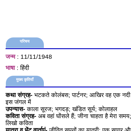
परिचय
जन्म
: 11/11/1948
भाषा
: हिंदी
मुख्य कृतियाँ
कथा संग्रह-
भटकते कोलंबस; पार्टनर; आखिर वह एक नदी थ
इस जंगल में
उपन्यास-
काला सूरज; भगदड़; खंडित सूर्य; कोलाहल
कविता संग्रह-
अब वहां घोंसले हैं; जीना चाहता है मेरा समय; 
लिखो कविता
यात्रा व भेंट वार्ताएं-
जीवित सपनों का यात्री; एक सागर औ