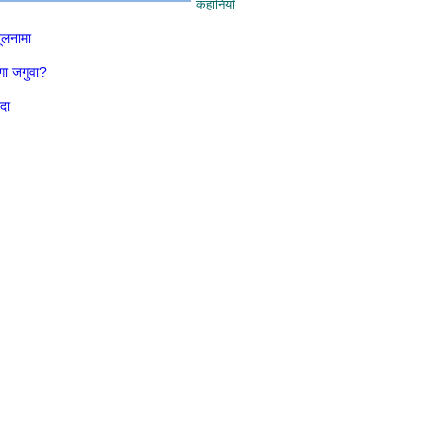
कहानियाँ
बूलनामा
गा जगुवा?
दा