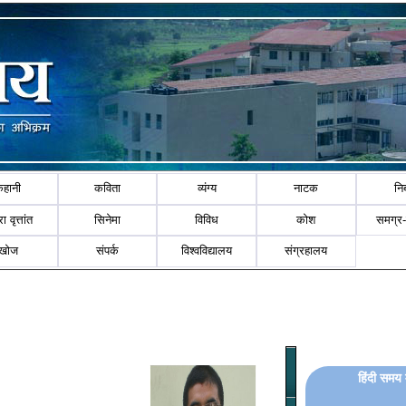
कहानी
कविता
व्यंग्य
नाटक
नि
ा वृत्तांत
सिनेमा
विविध
कोश
समग्र
खोज
संपर्क
विश्वविद्यालय
संग्रहालय
हिंदी समय 