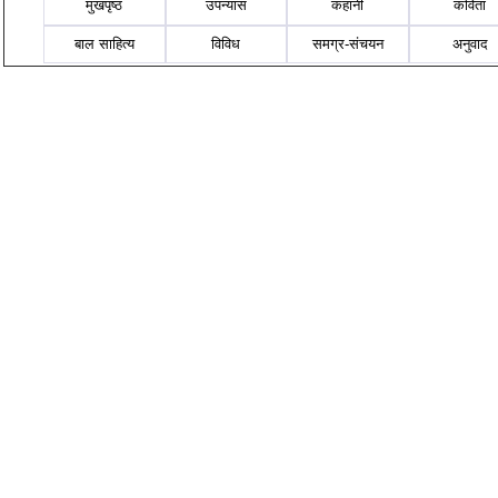
मुखपृष्ठ
उपन्यास
कहानी
कविता
बाल साहित्य
विविध
समग्र-संचयन
अनुवाद