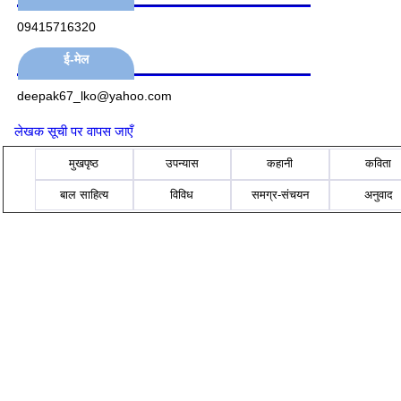
09415716320
ई-मेल
deepak67_lko@yahoo.com
लेखक सूची पर वापस जाएँ
मुखपृष्ठ
उपन्यास
कहानी
कविता
बाल साहित्य
विविध
समग्र-संचयन
अनुवाद