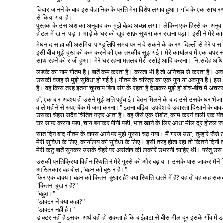
विचार जानने के बाद इस वैज्ञानिक के प्रति मेरा विशेष लगाव हुआ। गाँव के एक साधारण 
से किया गया है।
पुस्तक के उस अंश का अनुवाद कर मुझे बेहद अच्छा लगा। लेकिन एक हिस्से का अनुवाद 
होटल में खाना पड़ा। भाड़े के घर को खुद साफ़ सुथरा कर रखना पड़ा। इसी ने मेरे कार्य
मेघनाद साहा की असमिया पाण्डुलिपि समय पर न दे सकने के कारण दिल्ली से मेरे पास
इसी बीच मुझे दुख को कम करने की एक तरकीब सूझ गई। मेरे कार्यालय में एक चप
साथ रहने को राज़ी हुआ। मेरे घर रहना मतलब मेरी रसोई आदि करना। नि:संदेह अधिक काम 
लड़के का नाम गौतम है। बातें कम करता है। करता भी है तो अनिच्छा से करता है। अक्
उसकी वजह से मुझे सुविधा हो गई है। गौतम के चरित्र का एक गुण या अवगुण है। इस य
है। वह किस तरह इतना चुपचाप बिना संग के रहता है देखकर मुझे ही बीच-बीच में अचरज
हाँ
,
एक बार अवश्य ही उसने मुझे क्षति पहुँचाई। वेतन मिलने के बाद उसे उसके घर भ
वाले महीने से रुपए बैंक में जमा करना।" इतना बढ़िया उपदेश दे उदारता दिखाने के ब
उसका चेहरा सदैव चिंतित नज़र आता है। वह जैसे एक रोबोट
,
काम करने वाली एक यंत्
घर साफ़ करना पड़ा
,
चाय बनाकर पीनी पड़ी
,
भात खाने के लिए आधा मील दूर होटल जा
सात दिन बाद गौतम के वापस आने पर मुझे गुस्सा चढ़ गया। मैं गरज उठा
,"
तुम्हारे जैस
मेरी सुविधा के लिए
,
कार्यालय की सुविधा के लिए। इसी तरह होता रहा तो कितने दिनों
मेरी कटु बातें सुनकर उसके चेहरे पर असंतोष की लकीरें उभरनी चाहिए थीं। परंतु उस 
उसकी प्रतिक्रिया विहीन स्थिति ने मेरे गुस्से को और बढ़ाया। उसके पास जाकर मैंने
आखिरकार वह बोला
,"
बहन को बुखार है।"
फिर एक वाक्य। बहन को कितना बुखार है
?
क्या स्थिति खतरे में है
?
यह तो वह कह सकता
"कितना बुखार है
?"
"
बहुत।"
"डाक्टर ने क्या कहा
?"
"
डाक्टर नहीं है।"
डाक्टर नहीं है इसका अर्थ यही हो सकता है कि बाईहाटा से बीस मील दूर इसके गाँव में डाक