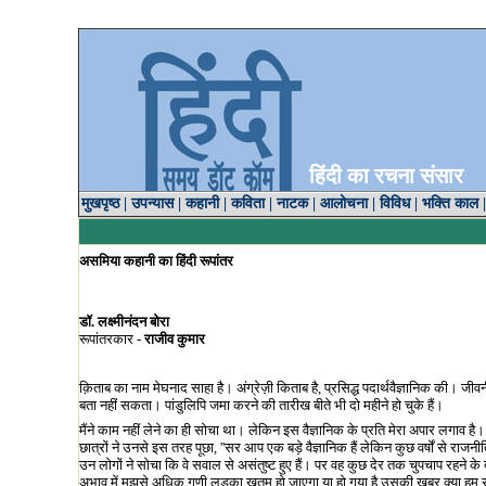
हिंदी का रचना संसार
मुखपृष्ठ
|
उपन्यास
|
कहानी
|
कविता
|
नाटक
|
आलोचना
|
विविध
|
भक्ति काल
असमिया
कहानी
का
हिंदी
रूपांतर
डॉ
.
लक्ष्मीनंदन
बोरा
रूपांतरकार
-
राजीव
कुमार
क़िताब का नाम मेघनाद साहा है। अंग्रेज़ी किताब है
,
प्रसिद्ध पदार्थवैज्ञानिक की। जी
बता नहीं सकता। पांडुलिपि जमा करने की तारीख बीते भी दो महीने हो चुके हैं।
मैंने काम नहीं लेने का ही सोचा था। लेकिन इस वैज्ञानिक के प्रति मेरा अपार लगाव 
छात्रों ने उनसे इस तरह पूछा
, ''
सर आप एक बड़े वैज्ञानिक हैं लेकिन कुछ वर्षों से राजनीति 
उन लोगों ने सोचा कि वे सवाल से असंतुष्ट हुए हैं। पर वह कुछ देर तक चुपचाप रहने के 
अभाव में मुझसे अधिक गुणी लड़का खतम हो जाएगा या हो गया है उसकी खबर क्या हम र