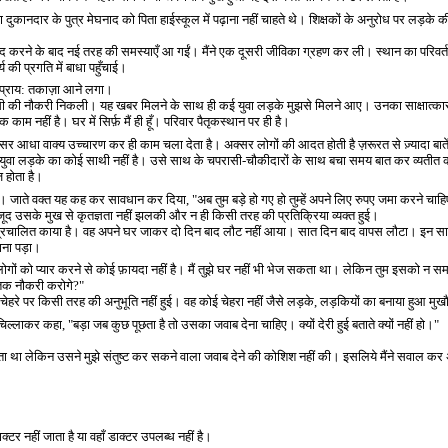
दुकानदार के पुत्र मेघनाद को पिता हाईस्कूल में पढ़ाना नहीं चाहते थे। शिक्षकों के अनुरोध पर लड़के 
करने के बाद नई तरह की समस्याएँ आ गईं। मैंने एक दूसरी जीविका ग्रहण कर ली। स्थान का परिवर्तन ह
 की प्रगति में बाधा पहुँचाई।
 प्राय: तकाज़ा आने लगा।
रासी की नौकरी निकली। यह खबर मिलने के साथ ही कई युवा लड़के मुझसे मिलने आए। उनका साक्षात
नहीं है। घर में सिर्फ़ मैं ही हूँ। परिवार पैतृकस्थान पर ही है।
सर आधा वाक्य उच्चारण कर ही काम चला देता है। अक्सर लोगों की आदत होती है ज़रूरत से ज़्यादा बात
ुवा लड़के का कोई साथी नहीं है। उसे साथ के चपरासी-चौकीदारों के साथ बचा समय बात कर व्यतीत करत
 होता है।
ेजा। जाते वक्त यह कह कर सावधान कर दिया
, "
अब तुम बड़े हो गए हो तुम्हें अपने लिए रुपए जमा करने चाह
ावजूद उसके मुख से कृतज्ञता नहीं झलकी और न ही किसी तरह की प्रतिक्रिया व्यक्त हुई।
रचालित काया है। वह अपने घर जाकर दो दिन बाद लौट नहीं आया। सात दिन बाद वापस लौटा। इन सात दि
ना पड़ा।
े लोगों को प्यार करने से कोई फ़ायदा नहीं है। मैं तुझे घर नहीं भी भेज सकता था। लेकिन तुम इसको न समझ
 तक नौकरी करोगे
?"
चेहरे पर किसी तरह की अनुभूति नहीं हुई। वह कोई चेहरा नहीं जैसे लड़के
,
लड़कियों का बनाया हुआ मुख
 चिल्लाकर कहा
, "
बड़ा जब कुछ पूछता है तो उसका जवाब देना चाहिए। क्यों देरी हुई बताते क्यों नहीं हो।"
 था लेकिन उसने मुझे संतुष्ट कर सकने वाला जवाब देने की कोशिश नहीं की। इसलिये मैंने सवाल 
्टर नहीं जाता है या वहाँ डाक्टर उपलब्ध नहीं है।