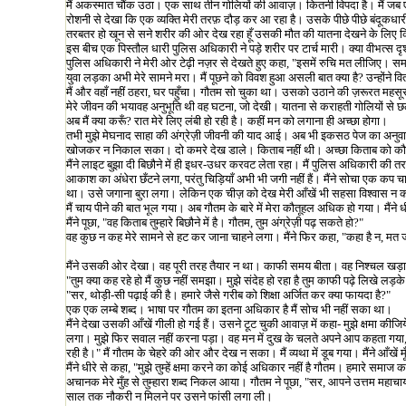
मैं अकस्मात चौंक उठा। एक साथ तीन गोलियों की आवाज़। कितनी विपदा है। मैं जब एक घ
रोशनी से देखा कि एक व्यक्ति मेरी तरफ़ दौड़ कर आ रहा है। उसके पीछे पीछे बंदूकधार
तरबतर हो खून से सने शरीर की ओर देख रहा हूँ उसकी मौत की यातना देखने के लिए कित
इस बीच एक पिस्तौल धारी पुलिस अधिकारी ने पड़े शरीर पर टार्च मारी। क्या वीभत्
पुलिस अधिकारी ने मेरी ओर टेढ़ी नज़र से देखते हुए कहा
, "
इसमें रुचि मत लीजिए। सम
युवा लड़का अभी मेरे सामने मरा। मैं पूछने को विवश हुआ असली बात क्या है
?
उन्होंने व
मैं और वहाँ नहीं ठहरा
,
घर पहुँचा। गौतम सो चुका था। उसको उठाने की ज़रूरत महसूस 
मेरे जीवन की भयावह अनुभूति थी वह घटना
,
जो देखी। यातना से कराहती गोलियों से 
अब मैं क्या करूँ
?
रात मेरे लिए लंबी हो रही है। कहीं मन को लगाना ही अच्छा होगा।
तभी मुझे मेघनाद साहा की अंग्रेज़ी जीवनी की याद आई। अब भी इकसठ पेज का अनुवाद 
खोजकर न निकाल सका। दो कमरे देख डाले। किताब नहीं थी। अच्छा किताब को कौन
मैंने लाइट बुझा दी बिछौने में ही इधर-उधर करवट लेता रहा। मैं पुलिस अधिकारी की तरह
आकाश का अंधेरा छँटने लगा
,
परंतु चिड़ियाँ अभी भी जगी नहीं हैं। मैंने सोचा एक क
था। उसे जगाना बुरा लगा। लेकिन एक चीज़ को देख मेरी आँखें भी सहसा विश्वास न कर
मैं चाय पीने की बात भूल गया। अब गौतम के बारे में मेरा कौतूहल अधिक हो गया। मैं
मैंने पूछा
, "
वह किताब तुम्हारे बिछौने में है। गौतम
,
तुम अंग्रेज़ी पढ़ सकते हो
?"
वह कुछ न कह मेरे सामने से हट कर जाना चाहने लगा। मैंने फिर कहा
, "
कहा है न
,
मत 
मैंने उसकी ओर देखा। वह पूरी तरह तैयार न था। काफी समय बीता। वह निश्चल खड
"
तुम क्या कह रहे हो मैं कुछ नहीं समझा। मुझे संदेह हो रहा है तुम काफी पढ़े लिखे 
"सर
,
थोड़ी-सी पढ़ाई की है। हमारे जैसे गरीब को शिक्षा अर्जित कर क्या फायदा है
?"
एक एक लम्बे शब्द। भाषा पर गौतम का इतना अधिकार है मैं सोच भी नहीं सका था।
मैंने देखा उसकी आँखें गीली हो गई हैं। उसने टूट चुकी आवाज़ में कहा- मुझे क्षमा क
लगा। मुझे फिर सवाल नहीं करना पड़ा। वह मन में दुख के चलते अपने आप कहता गया
रही है।" मैं गौतम के चेहरे की ओर और देख न सका। मैं व्यथा में डूब गया। मैंने आँखें
मैंने धीरे से कहा
, "
मुझे तुम्हें क्षमा करने का कोई अधिकार नहीं है गौतम। हमारे समाज
अचानक मेरे मुँह से तुम्हारा शब्द निकल आया। गौतम ने पूछा
, "
सर
,
आपने उत्तम महाचार्
साल तक नौकरी न मिलने पर उसने फांसी लगा ली।