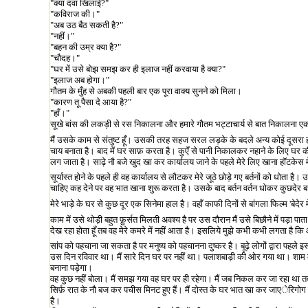
"क्या दवा खिलाई
?"
"
कविराज की।"
"अब उठ बैठ सकती है
?"
"
नहीं।"
"बहन की उम्र क्या है
?"
"
चौदह।"
"घर में उसे बोझ समझ कर ही इलाज नहीं करवाया है क्या
?"
"
इलाज अब होगा।"
गौतम के मुँह से अबकी पहली बार एक पूरा वाक्य सुनने को मिला।
"कारण तू पैसा दे आया है
?"
"
हाँ।"
सूखे बांस की लकड़ी से रस निकालना और हमारे गौतम भट्टाचार्य से बात निकालना एक ह
मैं उसके काम से संतुष्ट हूँ। उसकी तरह सहज सरल लड़के के बदले अन्य कोई दूसरा होत
चाय बनाता है। बाद में घर साफ़ करता है। कुएँ से पानी निकालकर नहाने के लिए घर की
लग जाता है। साढ़े नौ बजे खुद खा कर कार्यालय जाने के पहले मेरे लिए खाना हॉटके
सूर्यास्त होने के पहले ही वह कार्यालय से लौटकर मेरे जूठे छोड़े गए बर्तनों को धोता ह
चाहिए कह देने पर वह भात खाना शुरू करता है। उसके बाद बर्तन वर्तन धोकर कुछदेर 
मेरे भाड़े के घर से कुछ दूर एक सिनेमा हाल है। वहाँ काफी दिनों से बांगला फिल्म
'
बेदेर 
काम में उसे थोड़ी बहुत फ़ुर्सत मिलती अवश्य है पर उस दौरान मैं उसे बिछौने में पड़ा पा
देख रहा होता हूँ तब वह मेरे कमरे में नहीं आता है। इसलिये मुझे कभी कभी लगता है
सांप को पहचाना जा सकता है पर मनुष्य को पहचानना दुष्कर है। बूढ़े लोगों द्वारा पहल
उस दिन रविवार था। मैं सारे दिन घर पर नहीं था। पलाशबाड़ी की ओर गया था। शाम को जब
बनाना पड़ेगा।
वह कुछ नहीं बोला। मैं समझ गया वह घर पर ही रहेगा। मैं जब निकल कर जा रहा था तब 
सिर्फ़ रात के नौ बज कर पचीस मिनट हुए हैं। मैं दोस्त के घर भात खा कर जाएेरिगोग
है।