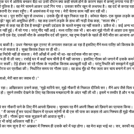
र में अतिथि बनकर बैठा था उसी दौरान क्या कहीं संघर्ष होने के कारण शहर में कर्फ्यू लगाया गया है
ी पुलिस है। वह मेरे सामने आकर उल्टे गिर गया। उसका शरीर खून से लथपथ है। वह दर्द से कराह रहा है। 
नी देर रुका रहूँगा। मैं असमंजस में पड़ गया। मेरी चेतना काम नहीं कर रही थी।
स दृश्य था। पूरा शरीर खून से लथपथ। उसके मुँह से खून निकल रहा है। कोमल चेहरा- एक युवक लड़के 
झे
?
खुद को असुविधा होगी। यह कह उसने लड़के के हाथ की नाड़ी देख कहा
, "
साला शेष।"
ितृष्णा से कहा यह ही देश है समझे
?
इनकी उद्दंडता के चलते मनुष्य रह नहीं सकते। डकैत थे। कई अन्य 
नहीं हुई। मैं सो गया। परंतु नींद नहीं आई। मध्य रात्रि तक भी। बार-बार मुझे गोली से आहत उस य
छलनी एक देह
,
उसकी मौत के असहनीय दर्द की पुकार
,
यह दृष्य देखने के पहले ही मेरी मौत का आजाना अ
बाकी है। उधर नेशनल बुक ट्रस्ट से लगातार तकाज़ा आ रहा है इसलिए मैंने मध्य रात्रि को किताब के 
 ले सकता है। सुबह किताब टेबल पर ही थी।
 निर्दयी नहीं हो सकता। मेरी आँखों में अभी भी था- वह दर्दनाक मौत का दृष्य।
प चाय ही पी ली जाए। रसोई घर में कहाँ चाय चीनी है मैं नहीं जानता। इसलिए गौतम को जगाने मैं उसके कम
 सकीं। टेढ़े होकर सो रहे गौतम के नज़दीक किताब अधखुली पड़ी थी। परंतु स्थिति को समझने में मुझ
ने धीरज धर प्रतीक्षा की। निर्धारित समय पर गौतम उठा। वह हाथ मुँह धो गैस जला कर चाय बनाने में 
जाओ
,
मेरी बात का जवाब दो।"
़ा रहा। अखिरकार उसने कहा
, "
मुझे मारिये सर
,
मुझे नौकरी से निकाल दीजिये सर। मैंने आप जैसे पिता 
लड़के हो। तुमने तस्वीर देखने के लिए यह किताब मच्छरदानी के अंदर नहीं ली थी। इसमें न तस्वीर है और 
ीजिये सर नौकरी पाने के लिए मैंने आपसे छिपाया। चुपचाप रह मैंने अपनी शिक्षा को छिपाने का प्रयास कि
, "
मैं जानता हूँ सर पदार्थ विज्ञान में प्रथम श्रेणी से बी एस सी पास का कहता तो आप निश्चय ही मुझे 
 मूँद लीं। गौतम द्वारा नाक सुड़कने की आवाज़ सुनी।
 का भी कोई अधिकार नहीं है।"
य का नाम सुना है न
?
अखबार में निश्चय ही उसके बारे में पढ़ा होगा। वह मेरा बड़ा भाई था। सर
,
काफी मह