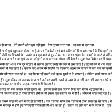
ी बात है। मैंने उससे और कुछ नहीं पूछा। मेरा गुस्सा उतर गया। वह काम में जुट गया।
ा तो मुझे बहुत कष्ट होता। भाड़े के घर में अकेले रहने वाले व्यक्ति को बिना कष्ट रखने के लिए इतने
 टंकी भरनी पड़ती है। उसके बाद दूध वाले से दूध लेकर गरम करना पड़ता है। चक्की के आटे से रोटियाँ 
स में रख जाता है। वह मुझे घर का कोई भी काम करने का मौका नहीं देता है। सुबह मेरा बिछौना वह ही
ै। उसके बाद आधा मील दूर बाज़ार से सामान लाकर रसोई के काम में लग जाता है।रात नौ बजे मैं भात खाता हूँ
बरामदे में बैठा रहता है। उसके बाद आकर मेरे बिछौने का बेडकवर अलग कर सजाने के बाद बांस की कुर्
मेये ज्योत्सना
'
चल रही है। यह फिल्म नहीं देखने वाले युवक युवती न के बराबर हैं। लेकिन हमारे गौतम ने 
ता हूँ। सुबह हॉकर जो अखबार दे जाता है उसे वह सतही नज़रों से पढ़ता है या नहीं
,
कह नहीं सकता। मेरे न रहन
 कि आजकल इतना सीधा लड़का भाग्य से ही मिलता है।
े इस तरह की बात अक्सर कहते सुनता था। इसका हाथों हाथ प्रमाण मिला युवा गौतम भट्टाचार्य में।
 घर लौटा तो पाया रविवार होने पर भी हमारा युवा लड़का घर में ही है। आँगन में घास काट रहा है। मैंन
उससे कहा मेरे आने में देर हो सकती है। एक दरवाज़ा खोल इस दरवाज़े में ताला लगा तुम सो जाना। मेर
 से नयनपुर से होते हुए गणेशगुड़ी चरिआली की ओर आ रहा हूँ। सड़क पर लोग बाग न के बराबर हैं। कुछ