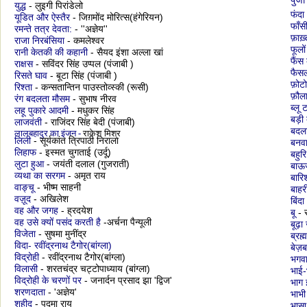
पुर्जा
युद्ध
- लुइगी पिरांडेलो
फंदा
यूडित और ऐस्तैर
- जिग़मोंद मोरित्स(हंगेरियन)
फाँस
रमन्ते तत्र देवता:
- ''अज्ञेय''
फ़ाख़्त
राजा निरबंसिया
- कमलेश्वर
फूलों
रानी केतकी की कहानी
- सैयद इंशा अल्ला खां
फैंस
राक्षस
- सविंदर सिंह उप्पल (पंजाबी )
फैस
रिसते घाव
- बूटा सिंह (पंजाबी )
फ़ोटो
रिश्ता
- कन्सतान्तिन पाउस्तोव्स्की (रूसी)
फ़ौल
रंग बदलता मौसम
- सुभाष नीरव
ब्लू 
लहू पुकारे आदमी
- मधुकर सिंह
बड़ी 
लाजवंती
- राजिंदर सिंह बेदी (पंजाबी)
बदल
लालबहादुर का इंजन
-
राकेश मिश्र
लिली
- सूर्यकांत त्रिपाठी निराला
बनव
लिहाफ
- इस्मत चुगताई (उर्दू)
बहुर
लुटा हुआ
- जयंती दलाल (गुजराती)
बाऊ
व्यथा का सरगम
- अमृत राय
बारि
वाङ्चू
-
भीष्म साहनी
बाहर
वज़ूद
- अखिलेश
बिंदा
वह और जगह
- ह्रदयेश
बू
- स
वह उसे क्यों पसंद करती है
-अर्चना पैन्यूली
बूढ़ा
विजेता
- सुषमा मुनींद्र
ब्रह्
विदा- रवींद्रनाथ टैगोर(बांग्ला)
बेज़ब
विद्रोही
- रवींद्रनाथ टैगोर(बांग्ला)
भगवा
विलासी
- शरतचंद्र चट्टोपाध्याय (बांग्ला)
भाई-
विद्रोही के चरणों पर
- जनार्दन प्रसाद झा 'द्विज'
भाग 
शरणदाता
- 'अज्ञेय'
भाभी
शहीद
- पद्मा राय
भासा