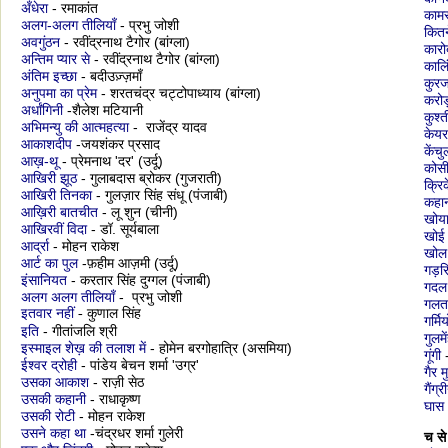
अँधेरा
- रमाकांत
कामर
अलग-अलग तीलियाँ
- प्रभु जोशी
कितन
अवगुंठन
- रवींद्रनाथ टैगोर (बांग्ला)
कारो
अन्तिम प्यार से
-
रवींद्रनाथ टैगोर (बांग्ला)
कालि
अंतिम इच्छा
- बदीउज़्ज़माँ
कुरज
अनुपमा का प्रेम
- शरतचंद्र चट्टोपाध्याय (बांग्ला)
करोड
अर्धांगिनी
-शैलेश मटियानी
कुश्त
अभिमन्यु की आत्महत्या
- राजेंद्र यादव
केयर
आकाशदीप
-जयशंकर प्रसाद
केंचु
आख़-थू
- प्रेमनाथ 'दर' (उर्दू)
कोसी
आखिरी झूठ
- गुलाबदास ब्रोकर (गुजराती)
क्रि
आखिरी तिनका
- गुलज़ार सिंह संधू (पंजाबी)
कहा
आख़िरी बातचीत
- लू शुन (चीनी)
खोया
आखिरवीं विदा
- डॉ. सूर्यबाला
खोई 
आर्द्रा
- मोहन राकेश
खोल
आर्ट का पुल
-फ़हीम आज़मी (उर्दू)
गड़र
इंसानियत
- करतार सिंह दुग्गल (पंजाबी)
गदल
अलग अलग तीलियाँ
- प्रभु जोशी
गलत
इतवार नहीं
-
कुणाल सिंह
गर्मि
इति
- गीतांजलि श्री
गुलम
इस्माइल शेख़ की तलाश में
- होमेन बरगोहात्रि (असमिया)
गूंगी
-
ईश्वर द्रोही
- पांडेय बेचन शर्मा 'उग्र'
गैर 
उसका आकाश
- राज़ी सेठ
गैंग्र
उसकी कहानी
- राधाकृष्ण
घास
उसकी रोटी
- मोहन राकेश
उसने कहा था
-चंद्रधर शर्मा गुलेरी
च से