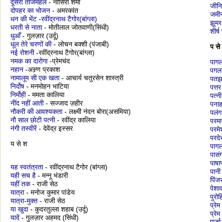
दूसरा ताजमहल
- नासिरा शर्मा
जीन
दोपहर का भोजन
- अमरकांत
जमी
धन की भेंट -रवींद्रनाथ टैगोर(बांग्ला)
झूमर
धरती से नाता
- मोतीलाल जोतवाणी(सिंधी)
शीर्
धुआँ
- गुलज़ार (उर्दू)
धूल तेरे चरणों की
- लोचन बक्शी (पंजाबी)
प से
नई रोशनी
-रवींद्रनाथ टैगोर(बांग्ला)
नमक का दारोगा
-प्रेमचंद
पाग
नहान
-अस्र्ण प्रकाश
पगला
नामालूम सी एक खता
- आचार्य चतुरसेन शास्त्री
पतझ
निर्दोष
- मनमोहन भाटिया
पत्तर
निर्मोही
- ममता कालिया
पत्नी
नींद नहीं आती
- सज्जाद ज़हीर
पनाह
नौकरी की आवश्यकता
- लक्ष्मी नंदन बोरा(असमिया)
पलंग
नौ साल छोटी पत्नी
- रवींद्र कालिया
परमात
नंगी तस्वीरें
- देवेंद्र इस्सर
परमे
परदे
य से श
पाग
पासं
पाषा
यह स्वतंत्रता
- रवींद्रनाथ टैगोर (बांग्ला)
पानी
यही सच है
- मन्नू भंडारी
पिंज
यहीं तक
- राजी सेठ
पेशा
यात्रा
- मनोज कुमार पांडेय
पुरो
यात्रा-मुक्त
- राजी सेठ
प्रेम
या खुदा
- कुदरतुल्ला शहाब (उर्दू)
प्रेम
यादें
- गुलज़ार अहमद (सिंधी)