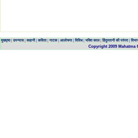
मुखपृष्ठ
|
उपन्यास
|
कहानी
|
कविता
|
नाटक
|
आलोचना
|
विविध
|
भक्ति काल
|
हिंदुस्तानी की परंपरा
|
विभा
Copyright 200
9
Mahatma Ga