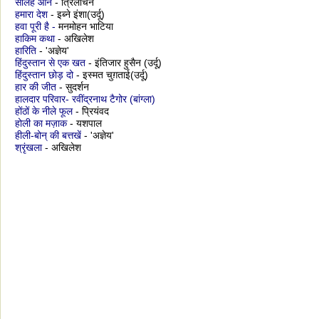
सोलह आने
- त्रिलोचन
हमारा देश
- इब्ने इंशा(उर्दू)
हवा पूरी है -
मनमोहन भाटिया
हाकिम कथा
- अखिलेश
हारिति
- 'अज्ञेय'
हिंदुस्तान से एक खत
- इंतिजार हुसैन (उर्दू)
हिंदुस्तान छोड़ दो
- इस्मत चुग़ताई(उर्दू)
हार की जीत
- सुदर्शन
हालदार परिवार- रवींद्रनाथ टैगोर (बांग्ला)
होंठों के नीले फूल
- प्रियंवद
होली का मज़ाक
- यशपाल
हीली-बोन् की बत्तखें
- 'अज्ञेय'
श्रृंखला
- अखिलेश