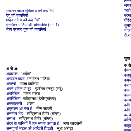
निर्
जयशं
'अज्ञ
गजानन माधव मुक्तिबोध
की कहानियाँ
पद्म
रेणु की कहानियाँ
मोहन राकेश की कहानियाँ
धीरें
मनमोहन भाटिया की अभिव्यक्ति (भाग-1)
सुभा
भैरव प्रसाद गुप्त की कहानियाँ
चंद्र
से.र
कुछ 
क से
अ से अ:
कंच
अकलंक
- 'अज्ञेय'
कठपु
अखबार वाला-
मनमोहन भाटिया
कमज़
अपत्नी
- ममता कालिया
करवा
अपने आँगन से दूर
- ख़दीजा मस्तूर (उर्दू)
कल 
अपरिचित
- मोहन राकेश
कलाक
अपरिचिता
- रवींद्रनाथ टैगोर(बांग्ला)
कल्
अमरवल्लरी
- 'अज्ञेय'
कवि
अमृतसर आ गया है
- भीष्म साहनी
कवि 
अनमोल भेंट
- रवींद्रनाथ टैगोर (बांग्ला)
कस्ब
अनाथ
- रवींद्रनाथ टैगोर (बांग्ला)
काँस
अंदर के पानियों में एक सपना कांपता है
- जया जादवानी
काबु
अन्नपूर्णा मंडल की आखिरी चिट्ठी
- सुधा अरोड़ा
कानद