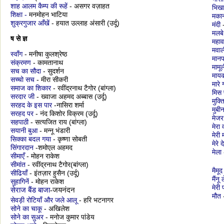
शाह आलम कैम्प की रूहें
- असगर वज़ाहत
भिखा
शिक्षा -
मनमोहन भाटिया
मका
शुक्रगुजार आँखें
- हयात उल्लाह अंसारी (उर्दू)
मंदी
-
मलबे
ष से ज्
महाव
मवा
स्वाँग
- मनीषा कुलश्रेष्ठ
मान
संक्रमण
- कामतानाथ
मामू
सच का सौदा
- सुदर्शन
माय
सच्चो सच
- मीरा सीकरी
मारे
समाज का शिकार
-
रवींद्रनाथ टैगोर (बांग्ला)
मिस 
सरदार जी
- ख्वाजा अहमद अब्बास (उर्दू)
मुक्
सरहद के इस पार
-नासिरा शर्मा
मुबी
सरहद पर
- नंद किशोर विक्रम (उर्दू)
मेजर
सहपाठी
- सत्यजित राय (बांग्ला)
मेरा
सयानी बुआ
- मन्नू भंडारी
मेरी 
सिक्का बदल गया
- कृष्णा सोबती
मेरे
सिंगारदान
-शमोएल अहमद
मेला
सीमाएँ
- मोहन राकेश
सीमांत
- रवींद्रनाथ टैगोर(बांग्ला)
मैमूद
सीढियाँ
- इंतज़ार हुसैन (उर्दू)
मैंनू
सुहागिनें
- मोहन राकेश
मेरी
सेराज बैंड बाजा
-
जयनंदन
मौत
-
सेवड़ी रोटियाँ और जले आलू
- हरि भटनागर
सोने का चाकू
- अखिलेश
सोने का सुअर
- मनोज कुमार पांडेय