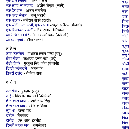
एक और ज़िंदगी
- मोहन राकेश
चंद्
एक छोटा-सा मज़ाक
- अंतोन चेख़व (रूसी)
चमड़
एक देर शाम
- अजय नावरिया
चलो 
एक प्लेट सैलाब
- मन्नू भंडारी
चारा
एक पाठक
- मक्सिम गोर्की (रूसी)
चिमगा
एक जीवी, एक रत्नी, एक सपना
-अमृता प्रीतम (पंजाबी)
चित्
एक शिकायत सबकी
- विद्यासागर नौटियाल
चिड़ि
ओ रे चिरुंगन मेरे
- मीना काकोडकर (कोंकणी)
चीले
ओ हरामज़ादे
- भीष्म साहनी
चीफ
चुल्
ट से ण
चूहेद
टोबा टेकसिंह
- सआदत हसन मन्टो (उर्दू)
चोर 
ठंडा गोश्त
- सआदत हसन मंटो (उर्दू)
चौथा
ठंडी दीवारें
- गुरमुख सिंह जीत (पंजाबी)
चौथी
डिप्टी कलेक्ट्री
- अमरकांत
छाया
ढिबरी टाईट
- तेजेंद्र शर्मा
जडें
ज़ख़्
त से न
जन्म
ज़हर
तकसीम
- गुलज़ार (उर्दू)
जल्ल
ताई
- विश्वंभरनाथ शर्मा 'कौशिक'
ज्वार
तीन काल कथा
- काशीनाथ सिंह
जना
तीस साल बाद
- रवींद कालिया
जंग
तुम भी
- राजी सेठ
जान
दर्शक
- प्रियंवद
जिजी
दारोश
- एस. आर. हरनोट
जिज्ञ
दिल्ली में एक मौत
- कमलेश्वर
जीना