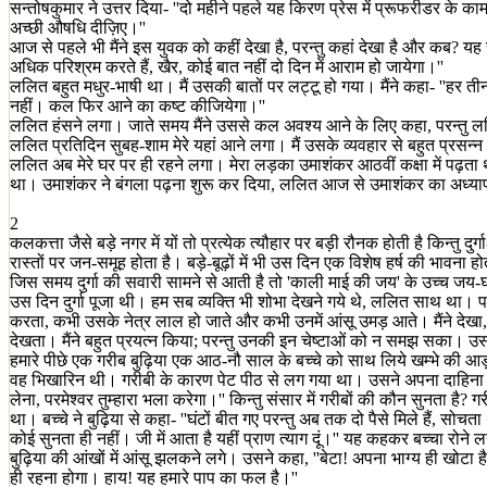
सन्तोषकुमार ने उत्तर दिया- ''दो महीने पहले यह किरण प्रेस में प्रूफरीडर के का
अच्छी औषधि दीज़िए।''
आज से पहले भी मैंने इस युवक को कहीं देखा है, परन्तु कहां देखा है और कब? यह
अधिक परिश्रम करते हैं, खैर, कोई बात नहीं दो दिन में आराम हो जायेगा।''
ललित बहुत मधुर-भाषी था। मैं उसकी बातों पर लट्टू हो गया। मैंने कहा- ''हर 
नहीं। कल फिर आने का कष्ट कीजियेगा।''
ललित हंसने लगा। जाते समय मैंने उससे कल अवश्य आने के लिए कहा, परन्तु 
ललित प्रतिदिन सुबह-शाम मेरे यहां आने लगा। मैं उसके व्यवहार से बहुत प्रसन्
ललित अब मेरे घर पर ही रहने लगा। मेरा लड़का उमाशंकर आठवीं कक्षा में पढ़ता था
था। उमाशंकर ने बंगला पढ़ना शुरू कर दिया, ललित आज से उमाशंकर का अध्य
2
कलकत्ता जैसे बड़े नगर में यों तो प्रत्येक त्यौहार पर बड़ी रौनक होती है किन्त
रास्तों पर जन-समूह होता है। बड़े-बूढ़ों में भी उस दिन एक विशेष हर्ष की भावना होती
जिस समय दुर्गा की सवारी सामने से आती है तो 'काली माई की जय' के उच्च जय-घ
उस दिन दुर्गा पूजा थी। हम सब व्यक्ति भी शोभा देखने गये थे, ललित साथ था। प
करता, कभी उसके नेत्र लाल हो जाते और कभी उनमें आंसू उमड़ आते। मैंने देखा
देखता। मैंने बहुत प्रयत्न किया; परन्तु उनकी इन चेष्टाओं को न समझ सका।
हमारे पीछे एक गरीब बुढ़िया एक आठ-नौ साल के बच्चे को साथ लिये खम्भे क
वह भिखारिन थी। गरीबी के कारण पेट पीठ से लग गया था। उसने अपना दाहिना ह
लेना, परमेश्वर तुम्हारा भला करेगा।'' किन्तु संसार में गरीबों की कौन सुनता है?
था। बच्चे ने बुढ़िया से कहा- ''घंटों बीत गए परन्तु अब तक दो पैसे मिले हैं, सोचत
कोई सुनता ही नहीं। जी में आता है यहीं प्राण त्याग दूं।'' यह कहकर बच्चा रोने 
बुढ़िया की आंखों में आंसू झलकने लगे। उसने कहा, ''बेटा! अपना भाग्य ही खोटा 
ही रहना होगा। हाय! यह हमारे पाप का फल है।''