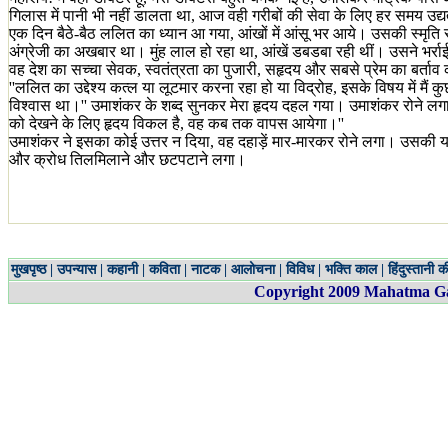
गिलास में पानी भी नहीं डालता था, आज वही गरीबों की सेवा के लिए हर समय उद्
एक दिन बैठे-बैठ ललित का ध्यान आ गया, आंखों में आंसू भर आये। उसकी स्मृति स
अंग्रेजी का अखबार था। मुंह लाल हो रहा था, आंखें डबडबा रही थीं। उसने भर्
वह देश का सच्चा सेवक, स्वतंत्रता का पुजारी, सहृदय और सबसे प्रेम का बर्ताव
''ललित का उद्देश्य कत्ल या लूटमार करना रहा हो या विद्रोह, इसके विषय में मैं
विश्वास था।'' उमाशंकर के शब्द सुनकर मेरा हृदय दहल गया। उमाशंकर रोने लगा।
को देखने के लिए हृदय विकल है, वह कब तक वापस आयेगा।''
उमाशंकर ने इसका कोई उत्तर न दिया, वह दहाड़ें मार-मारकर रोने लगा। उसकी यह
और क्रोध तिलमिलाने और छटपटाने लगा।
मुखपृष्ठ
|
उपन्यास
|
कहानी
|
कविता
|
नाटक
|
आलोचना
|
विविध
|
भक्ति काल
|
हिंदुस्तानी क
Copyright 200
9
Mahatma Gan