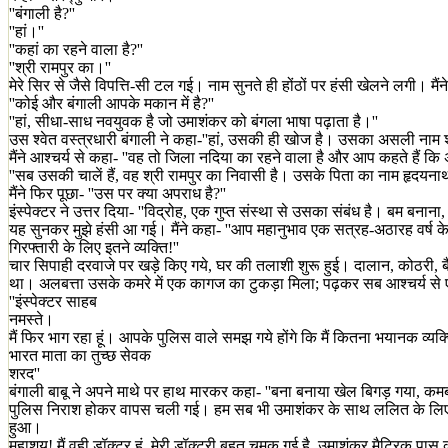
''बंगाली है?''
''हां।''
''कहां का रहने वाला है?''
''श्री रामपुर का।''
मेरे सिर से जैसे विपत्ति-सी टल गई। नाम सुनते ही होंठों पर हंसी खेलने लगी। मैंने
''कोई और बंगाली आपके मकान में है?''
''हां, सीधा-साध नवयुवक है जो उमाशंकर को बंगला भाषा पढ़ाता है।''
उस श्वेत वस्त्रधारी बंगाली ने कहा-''हां, उसकी ही खोज है। उसका असली नाम श
मैंने आश्चर्य से कहा- ''वह तो जिला नदिया का रहने वाला है और आप कहते हैं कि 
''सब उसकी चालें हैं, वह श्री रामपुर का निवासी है। उसके पिता का नाम हृदयनाथ 
मैंने फिर पूछा- ''उस पर क्या अपराध है?''
इंस्पेक्टर ने उत्तर दिया- ''विद्रोह, एक गुप्त संस्था से उसका संबंध है। बम बना
यह सुनकर मुझे हंसी आ गई। मैंने कहा- ''आप महानुभाव एक सत्रह-अठारह वर्ष के
गिरफ्तारी के लिए इतने व्यक्ति!''
चार सिपाही दरवाजे पर खड़े किए गये, घर की तलाशी शुरू हुई। दालान, कोठरी, ब
था। अलबत्ता उसके कमरे में एक कागज का टुकड़ा मिला; पढ़कर सब आश्चर्य से ए
''इंस्पेक्टर साहब
नमस्ते।
मैं फिर भाग रहा हूं। आपके पुलिस वाले समझ गये होंगे कि मैं कितना भयानक व्यक्त
भारत माता का तुच्छ सेवक
शरद''
बंगाली बाबू ने अपने माथे पर हाथ मारकर कहा- ''बना बनाया खेल बिगड़ गया, कमब
पुलिस निराश होकर वापस चली गई। हम सब भी उमाशंकर के साथ ललित के लिए आ
हुआ।
महाशय! मैं वही डॉक्टर हूं, मेरी डॉक्टरी बहुत चमक गई है, उमाशंकर मैट्रिक प