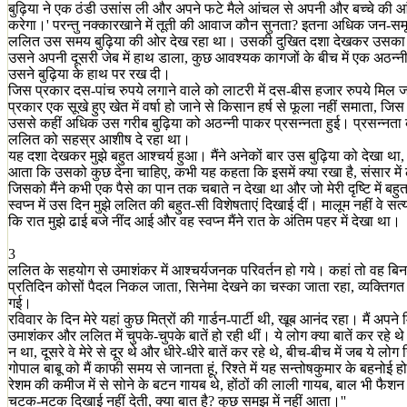
बुढ़िया ने एक ठंडी उसांस ली और अपने फटे मैले आंचल से अपनी और बच्चे की आंखें
करेगा।' परन्तु नक्कारखाने में तूती की आवाज कौन सुनता? इतना अधिक जन-सम
ललित उस समय बुढ़िया की ओर देख रहा था। उसकी दुखित दशा देखकर उसका हृद
उसने अपनी दूसरी जेब में हाथ डाला, कुछ आवश्यक कागजों के बीच में एक अठन्
उसने बुढ़िया के हाथ पर रख दी।
जिस प्रकार दस-पांच रुपये लगाने वाले को लाटरी में दस-बीस हजार रुपये मिल 
प्रकार एक सूखे हुए खेत में वर्षा हो जाने से किसान हर्ष से फूला नहीं समाता,
उससे कहीं अधिक उस गरीब बुढ़िया को अठन्नी पाकर प्रसन्नता हुई। प्रसन्नता क
ललित को सहस्र आशीष दे रहा था।
यह दशा देखकर मुझे बहुत आश्चर्य हुआ। मैंने अनेकों बार उस बुढ़िया को देखा थ
आता कि उसको कुछ देना चाहिए, कभी यह कहता कि इसमें क्या रखा है, संसार म
जिसको मैंने कभी एक पैसे का पान तक चबाते न देखा था और जो मेरी दृष्टि में ब
स्वप्न में उस दिन मुझे ललित की बहुत-सी विशेषताएं दिखाई दीं। मालूम नहीं वे 
कि रात मुझे ढाई बजे नींद आई और वह स्वप्न मैंने रात के अंतिम पहर में देखा था।
3
ललित के सहयोग से उमाशंकर में आश्चर्यजनक परिवर्तन हो गये। कहां तो वह ब
प्रतिदिन कोसों पैदल निकल जाता, सिनेमा देखने का चस्का जाता रहा, व्यक्तिगत व
गई।
रविवार के दिन मेरे यहां कुछ मित्रों की गार्डन-पार्टी थी, खूब आनंद रहा। मैं अपने
उमाशंकर और ललित में चुपके-चुपके बातें हो रही थीं। ये लोग क्या बातें कर रहे
न था, दूसरे वे मेरे से दूर थे और धीरे-धीरे बातें कर रहे थे, बीच-बीच में जब य
गोपाल बाबू को मैं काफी समय से जानता हूं, रिश्ते में यह सन्तोषकुमार के बहनोई 
रेशम की कमीज में से सोने के बटन गायब थे, होंठों की लाली गायब, बाल भी फैशन
चटक-मटक दिखाई नहीं देती, क्या बात है? कुछ समझ में नहीं आता।''