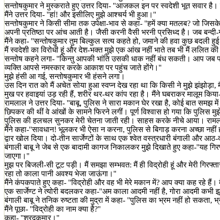
सन्तोषकुमार ने मुस्कराते हुए उत्तर दिया- ''आजकल इन पर स्वदेशी भूत सवार है। कई मह
मैंने उत्तर दिया- ''हां! और इसीलिए मुझे आश्चर्य भी हुआ।''
सन्तोषकुमार ने किसी सीमा तक उपेक्षा-भाव से कहा- ''हमें क्या मतलब? जो जिस
अपनी प्रतिष्ठा पर आंच आती है। जैसी करनी वैसी भरनी प्रसिध्द है। जब बन्दी-ग
मैंने कहा- ''सन्तोषकुमार तुम बिल्कुल सत्य कहते हो, जमाने की हवा कुछ बदली 
मैं स्वदेशी का विरोधी हूं और देश-भक्त मुझे एक आंख नहीं भाते तब भी मैं ललित की
सन्तोष कहने लगा- ''किन्तु आपकी भांति उसकी धाक नहीं बंध सकती। आप जब पाश्च
व्यक्ति आपसे नमस्कार करके आकाश पर पहुंच जाते होंगे।''
मुझे हंसी आ गई, सन्तोषकुमार भी हंसने लगा।
उस दिन रात को मैं अचेत सोया हुआ स्वप्न देख रहा था कि किसी ने मुझे झंझोड़ा, 
मुख पर हवाइयां उड़ रही हैं, शरीर थर-थर कांप रहा है। मैंने घबराकर मालूम किया- ''क
रामलाल ने उत्तर दिया- ''बाबू, पुलिस ने सारा मकान घेर रखा है, कोई बात समझ 
छिपकर की थीं वे आंखों के सामने फिरने लगीं। पूर्ण विश्वास हो गया कि पुलिस मु
पुलिस की हलचल सुनकर मेरी चेतना जाती रही। साहस करके नीचे आया। रामलाल बो
मैंने कहा-''सावधान! भूलकर भी ऐसा न करना, पुलिस से बिगाड़ करना अच्छा नहीं 
द्वार खोल दिया। दो-तीन सार्जेण्टों के साथ एक श्वेत वस्त्रधारी बंगाली और आ
बंगाली बाबू ने जेब से एक बादामी कागज निकालकर मुझे दिखाते हुए कहा-''यह गिरफ्ता
जाएगा।''
मुझ पर बिजली-सी टूट पड़ी। मैं समझा सम्भवत: मैं ही विद्रोही हूं और मेरी गिरफ
रहा तो काला पानी अवश्य भेजा जाऊंगा।''
मैंने कंपकपाते हुए कहा- ''विद्रोही और वह भी मेरे मकान में? आप क्या कह रहे हैं।
एक सार्जेण्ट ने त्योरी बदलकर कहा-''अम काला आदमी नहीं है, गोरा आदमी कभी 
बंगाली बाबू ने तनिक रुष्टता की मुद्रा में कहा- ''पुलिस का भ्रम नहीं हो सकता, भ
मैंने पूछा- ''विद्रोही का नाम क्या है?''
कहा- ''शरद्कुमार।''