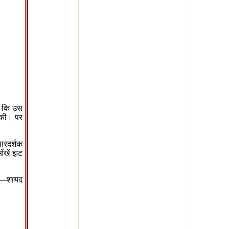
ी कि उस
 की। पर
पारदर्शक
ँखें झट
—
शायद