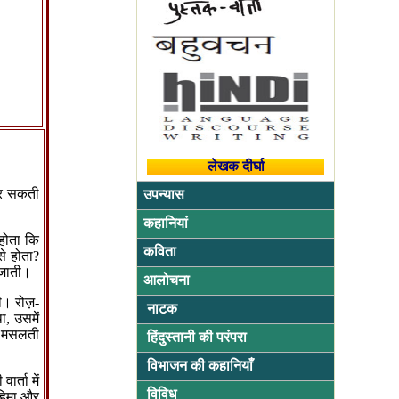
लेखक दीर्घा
भर सकती
उपन्यास
कहानियां
 होता कि
कविता
े होता
?
 जाती।
आलोचना
ी। रोज़-
नाटक
था
,
उसमें
र मसलती
हिंदुस्तानी की परंपरा
विभाजन की कहानियाँ
र्ता में
विविध
हिमा और