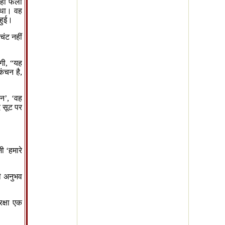
ाँ फैली
 था। वह
हुई।
चंट नहीं
गी
, “
यह
कंचन है
,
िन
’, ‘
वह
 सूट पर
जी
‘
हमारे
भी अनुभव
क्षा एक