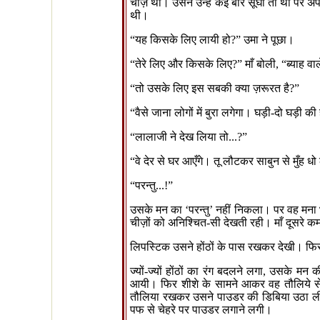
चीज़ें थीं। उसने उन्हें कई बार सूँघा तो था पर
थी।
“
यह किसके लिए लायी हो
?”
उमा ने पूछा।
“
तेरे लिए और किसके लिए
?”
माँ बोली
, “
ब्याह वा
“
तो उसके लिए इस सबकी क्या ज़रूरत है
?”
“
वैसे जाना लोगों में बुरा लगेगा। घड़ी-दो घड़ी की
“
लालाजी ने देख लिया तो...
?”
“
वे देर से घर आएँगे। तू लौटकर साबुन से मुँह धो
“
परन्तु...!
”
उसके मन का
‘
परन्तु
’
नहीं निकला। पर वह मना 
चीज़ों को अनिश्चित-सी देखती रही। माँ दूसरे कम
लिपस्टिक उसने होंठों के पास रखकर देखी। फिर 
ज्यों-ज्यों होंठों का रंग बदलने लगा
,
उसके मन की
आयी। फिर शीशे के सामने आकर वह तौलिये से 
तौलिया रखकर उसने पाउडर की डिबिया उठा ली। 
पफ से चेहरे पर पाउडर लगाने लगी।