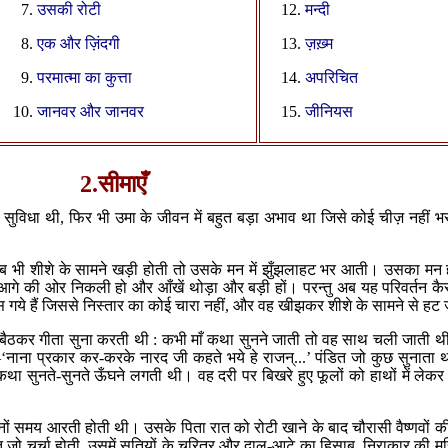
उसकी रोटी
मन्दी
एक और ज़िंदगी
ज़ख़्म
परमात्मा का कुत्ता
अपरिचित
जानवर और जानवर
जीनियस
2.
सीमाएँ
सुविधा थी
,
फिर भी उमा के जीवन में बहुत बड़ा अभाव था जिसे कोई चीज़ नहीं 
ह जब भी शीशे के सामने खड़ी होती तो उसके मन में झुँझलाहट भर आती। उसका मन
 आगे की ओर निकली हो और आँखें थोड़ा और बड़ी हों। परन्तु अब यह परिवर्तन कैस
गये हैं जिससे निस्तार का कोई चारा नहीं
,
और वह खीझकर शीशे के सामने से हट
बैठकर गीता सुना करती थी : कभी माँ कथा सुनने जाती तो वह साथ चली जाती थ
‘
नाना प्रकार कर-करके नारद जी कहते भये हे राजन्‌
...’
पंडित जो कुछ सुनाता 
ा सुनते-सुनते ऊँघने लगती थी। वह दरी पर बिखरे हुए फूलों को हाथों में लेक
ोनों समय आरती होती थी। उसके पिता रात को रोटी खाने के बाद चौरासी वैष्णवों की वा
त जो चर्चा होती
,
उसमें सतियों के चरित्र और दाल-आटे का हिसाब
,
निराकार की म