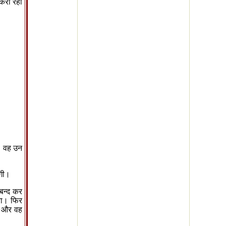
्करा रही
। वह उन
ेगी।
बन्द कर
रा। फिर
,
और वह