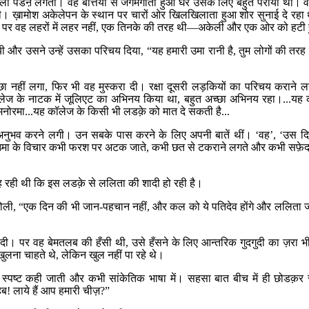
ेली पडऩे लगती। वह बत्तियों से जगमगाता हुआ घर उसके लिए बहुत पराया था। वह
न थी। ख़ामोश अकेलेपन के स्थान पर चारों ओर खिलखिलाता हुआ शोर सुनाई दे रहा
 पर वह लहरों में लहर नहीं
,
एक तिनके की तरह थी
—
अकेली और एक ओर को हटी 
आयी और उसने उन्हें उसका परिचय दिया
, “
यह हमारी उमा रानी है
,
तुम लोगों की तरह 
ा नहीं लगा
,
फिर भी वह मुस्करा दी। रक्षा दूसरी लड़कियों का परिचय कराने ल
कॉलेज के नाटक में जूलिएट का अभिनय किया था
,
बहुत अच्छा अभिनय रहा।...यह 
नोरमा...यह कॉलेज के किसी भी लडक़े को मात दे सकती है...
अनुभव करने लगी। उन सबके पास करने के लिए अपनी बातें थीं।
‘
वह
’, ‘
उस द
ं। उमा के विचार कभी फरश पर अटक जाते
,
कभी छत से टकराने लगते और कभी सफ़ेद
ह रही थी कि इस लडक़े से ललिता की शादी हो रही है।
बोली
, “
एक दिन की भी जान-पहचान नहीं
,
और कल को ये पतिदेव होंगे और ललिता 
 दी। पर वह बेमतलब की हँसी थी
,
उसे हँसने के लिए आन्तरिक गुदगुदी का ज़रा 
खुलना चाहते थे
,
लेकिन खुल नहीं पा रहे थे।
स्पष्ट कही जाती और कभी सांकेतिक भाषा में। सहसा बात बीच में ही छोडक़र र
ब! लाये हैं आप हमारी चीज़
?”