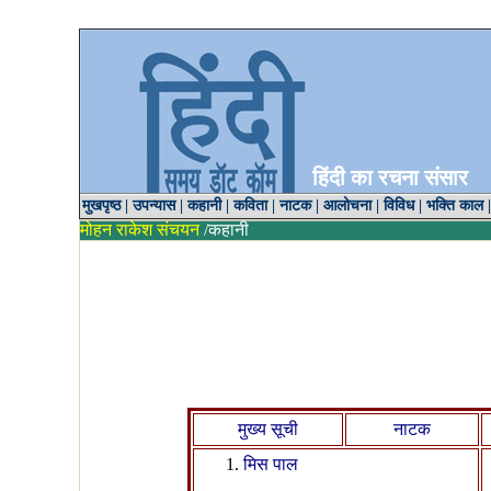
हिंदी का रचना संसार
मुखपृष्ठ
|
उपन्यास
|
कहानी
|
कविता
|
नाटक
|
आलोचना
|
विविध
|
भक्ति काल
मोहन राकेश संचयन
/कहानी
मुख्य सूची
नाटक
मिस पाल