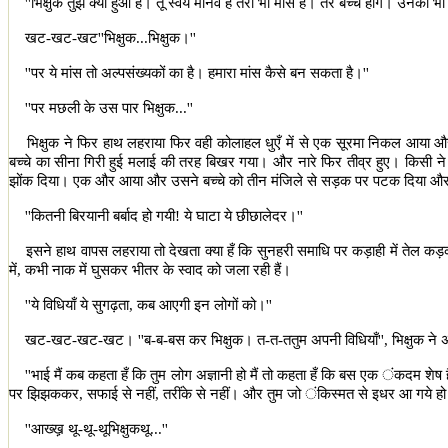
''
भिक्षुक तुझे क्या हुआ है। तू स्वयं मानव है तेरा भी मांस है। तेरे बच्चे होंगे। उनकी 
खट-खट-खट
''
भिक्षुक...भिक्षुक।
''
''
पर ये मांस तो अल्पसंख्यकों का है। हमारा मांस कैसे बन सकता है।
''
''
पर मछली के उस पार भिक्षुक...
''
भिक्षुक ने फिर हाथ लहराया फिर वही कोलाहल धुएँ में से एक सूरमा निकल आया औ
बच्चे का सीना गिरी हुई मलाई की तरह बिखर गया। और नारे फिर तीव्र हुए। किसी ने
झोंक दिया। एक और आया और उसने बच्चे को तीन मंजिले से सड़क पर पटक दिया और 
''
कितनी बिरयानी बर्बाद हो गयी! ये घाटा ये छीछालेदर।
''
इसने हाथ वापस लहराया तो देखता क्या हँ कि सुनहरी समाधि पर कड़ाही में तेल कड़क
में
,
कभी नाक में घुसकर भीतर के स्वाद को जला रही हैं।
''
ये विधियाँ ये सुगढ़ता
,
कब आएगी इन लोगों को।
''
खट-खट-खट-खट।
''
ब-ब-बस कर भिक्षुक। त-त-ततुम अपनी विधियाँ
'',
भिक्षुक न
''
भाई मैं कब कहता हँ कि तुम लोग अज्ञानी हो मैं तो कहता हँ कि बस एक ंकदम शेष है
पर झिझककर
,
सफाई से नहीं
,
तरींके से नहीं। और तुम जो ंकिस्मत से इधर आ गये हो तुम
''
आख्ख़़ थू-थू-थूभिक्षुकथू...
''