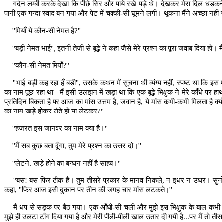
गर्दन लम्बी करके देखा कि पीछे सिर और पाये रखे पड़े थे। देखकर मेरा दिल धड़कने लग
पानी एक गन्दा स्वाद बन गया और पेट में चक्की-सी घूमने लगी। थूकना मैंने अच्छा नहीं 
''
मियाँ ये कौन-सी नेमत है
?''
''
बड़ी नेमत भाई
'',
इतनी तेजी से बूढ़े ने कहा जैसे मेरे प्रश्न का पूरा जवाब दिया हो। मै
''
कौन-सी नेमत मियाँ
?''
''
भाई बड़ी कह रहा हँ बड़ी
'',
उसके कथन में सूचना थी व्यंग्य नहीं
,
स्पष्ट था कि इस 
का नाम पूछ रहा था। मैं इसी उलझन में खड़ा था कि एक बूढ़े भिक्षुक ने मेरे काँधे 
प्रतिदिन बिकता है पर आज का मांस उत्तम है
,
जवान है
,
ये मांस कभी-कभी मिलता है क्
का नाम खड़े होकर लेते हो या लेटकर
?''
''
हंजरत इस जानवर का नाम क्या है।
''
''
मैं सब कुछ बता दूँगा
,
तुम मेरे प्रश्न का उत्तर दो।
''
''
लेटने
,
खड़े होने का बन्धन नहीं है साहब।
''
''
बस! बस फिर ठीक है। तुम तीसरे प्रकार के मानव निकले
,
न इधर न उधर। सुनो अ
कहा
, ''
फिर आज इसी दुकान पर तीन की जगह चार मांस लटकते।
''
मैं धप से सड़क पर बैठ गया। एक आँधी-सी चली और मुझे इस भिक्षुक के बाल कभी ठ
मुझे ही उलटा टाँग दिया गया है और मेरी पीली-पीली खाल उतार दी गयी है...पर मैं तो ती