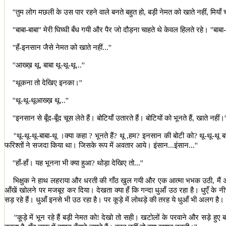
''
तुम लोग मछली के उस पार रहने वाले बनते बहुत हो
,
बड़ी नेमत को खाते नहीं
,
मियाँ
''
बाबा-बाबा
''
मेरी घिघ्घी बँध गयी और पैर जो दौड़ना चाहते थे केवल हिलते रहे।
''
बाबा
''
हँ-इनसान जैसे नेमत को खाते नहीं...
''
''
आख्ख़ थू
,
बाबा थू-थू-थू...
''
''
थूकना तो देखिए इनका।
''
''
थू-थू-थूआख्ख़ थू...
''
''
इनसान से बूँद-बूँद चूस लेते हैं। बोटियाँ उतारते हैं। बोटियों को भूनते हैं
,
खाते नहीं।
'
''
थू-थू-थू-बाबा-थू ।क्या कहा
?
भूनते हैं
?
थू ,हम
?
इनसान की बोटी को
?
थू-थू-थू ब
फरिश्तों ने सजदा किया था। जिसके रूप में अवतार आये। इंसान...इंसान...
''
''
हाँ-हाँ। यह भूनना भी क्या हुआ
?
थोड़ा देखिए तो...
''
भिक्षुक ने हाथ लहराया और धरती की गाँठ खुल गयी और एक आत्मा भभक उठी
,
मैं
आँखें खोलने पर मजबूर कर दिया। देखता क्या हँ कि गन्दा धुआँ उठ रहा है। धुएँ के
सड़ रहे हैं। धुआँ इनसे भी उठ रहा है। पर कूड़े में लोथड़े की तरह ये धुआँ भी अलग है। 
''
कूड़े में भून रहे हैं बड़ी नेमत को! देखो तो सही। खटोलों के परवाने और सड़े हुए 