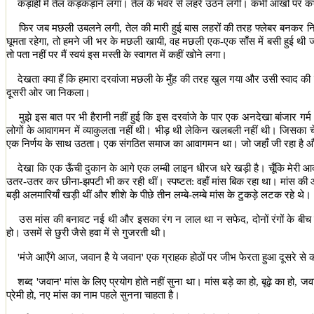
कड़ाही में तेल कड़कड़ाने लगा। तेल के भँवर से लहरें उठने लगीं। कभी आँखों पर क
फिर जब मछली उबलने लगी
,
तेल की मारी हुई बास लहरों की तरह फ्लेबर बनकर नि
घूमता रहेगा
,
तो हमने जी भर के मछली खायी
,
वह मछली एक-एक साँस में बसी हुई थी 
तो पता नहीं पर मैं स्वयं इस मस्ती के स्वागत में कहीं खोने लगा।
देखता क्या हँ कि हमारा दरवांजा मछली के मुँह की तरह खुल गया और उसी स्वाद क
दूसरी ओर जा निकला।
मुझे इस बात पर भी हैरानी नहीं हुई कि इस दरवांजे के पार एक अनदेखा बांजार ग
लोगों के आवागमन में व्याकुलता नहीं थी। भीड़ थी लेकिन खलबली नहीं थी। जिसका च
एक निर्णय के साथ उठता। एक संगठित समाज का आवागमन था। जो जहाँ जी रहा है और प
देखा कि एक ऊँची दुकान के आगे एक लम्बी लाइन धीरज धरे खड़ी है। चूँकि मेरी 
उतर-उतर कर छीना-झपटी भी कर रही थीं। स्पष्टत: वहाँ मांस बिक रहा था। मांस की और
बड़ी अलमारियाँ खड़ी थीं और शीशे के पीछे तीन लम्बे-लम्बे मांस के टुकड़े लटक रहे थे।
उस मांस की बनावट नई थी और इसका रंग न लाल था न सफेद
,
दोनों रंगों के ब
हो। उसमें से छुरी जैसे हवा में से गुजरती थी।
'
मंजे आएँगे आज
,
जवान है ये जवान
'
एक ग्राहक होठों पर जीभ फेरता हुआ दूसरे से
शब्द
'
जवान
'
मांस के लिए प्रयोग होते नहीं सुना था। मांस बड़े का हो
,
बूढ़े का हो
,
जवा
प्रेमी हो
,
नए मांस का नाम पहले सुनना चाहता है।