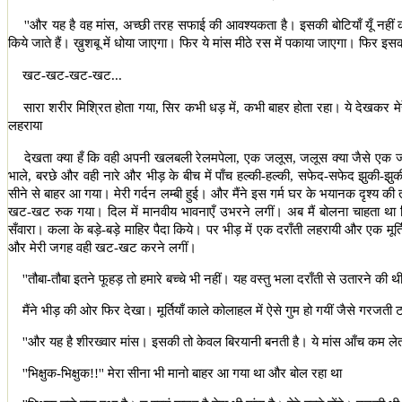
''
और यह है वह मांस
,
अच्छी तरह सफाई की आवश्यकता है। इसकी बोटियाँ यूँ नहीं काट
किये जाते हैं। ख़ुशबू में धोया जाएगा। फिर ये मांस मीठे रस में पकाया जाएगा। फिर इसक
खट-खट-खट-खट...
सारा शरीर मिश्रित होता गया
,
सिर कभी धड़ में
,
कभी बाहर होता रहा। ये देखकर मेर
लहराया
देखता क्या हँ कि वही अपनी खलबली रेलमपेला
,
एक जलूस
,
जलूस क्या जैसे एक ज
भाले
,
बरछे और वही नारे और भीड़ के बीच में पाँच हल्की-हल्की
,
सफेद-सफेद झुकी-झुकी म
सीने से बाहर आ गया। मेरी गर्दन लम्बी हुई। और मैंने इस गर्म घर के भयानक दृश्य की
खट-खट रुक गया। दिल में मानवीय भावनाएँ उभरने लगीं। अब मैं बोलना चाहता था कि
सँवारा। कला के बड़े-बड़े माहिर पैदा किये। पर भीड़ में एक दराँती लहरायी और एक मूर्ति 
और मेरी जगह वही खट-खट करने लगीं।
''
तौबा-तौबा इतने फूहड़ तो हमारे बच्चे भी नहीं। यह वस्तु भला दराँती से उतारने की थ
मैंने भीड़ की ओर फिर देखा। मूर्तियाँ काले कोलाहल में ऐसे गुम हो गयीं जैसे गरजती 
''
और यह है शीरख्वार मांस। इसकी तो केवल बिरयानी बनती है। ये मांस आँच कम ल
''
भिक्षुक-भिक्षुक!!
''
मेरा सीना भी मानो बाहर आ गया था और बोल रहा था