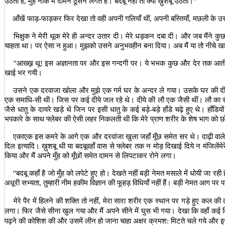
उठता है
,
मुँह नाक में दामन ठूँसने लगते हैं। बदबू नहीं तो क्या ख़ुशबू उठती।
''
आँखें फाड़-फाड़कर फिर देखा तो वही अपनी गलियाँ थीं
,
अपनी बस्तियाँ
,
मछली के उस 
भिक्षुक ने मेरी थूक मेरे ही अन्दर उतार दी। मेरे धड़कन दबा दी। और जब मैंने कुछ 
चाहता था। पर ऐसा न हुआ। मुझको उसने अनुभवहीन बना दिया। अब मैं या तो नीचे खाई
''
आख्ख़़ थू! इस अज्ञानता पर और इस गन्दगी पर। ये भभक कुछ और देर तक आती रही त
खाई भर गयी।
उसने एक दरवाजा खोला और मुझे एक गर्म घर के अन्दर ले गया। उसके घर की दीवार
एक समाधि-सी थी। जिस पर कई दीये जल रहे थे। दीये की लौ एक जैसी थीं। लौ का र
जैसे धातु के दायरे खड़े थे जिन पर इसी धातु के कई बड़े-बड़े हाँडे चढ़े हुए थे। हाँड
भपकारे के साथ फ्लेबर की ऐसी लहर निकलती थी कि मेरे प्राण शरीर के शेष भाग को 
एकाएक इस कमरे के आगे एक और दरवांजा खुला जहाँ मूँछ समेत सर थे। दाढ़ी वाले 
दिल इत्यादि। ख़ुशबू थी या बदबूवहाँ वास से फ्लेबर तक न मोड़ दिखाई दिये न मंजिलेंमेर
किया और मैं अपने मुँह को मूँछों समेत दामन से लिपटाकर रोने लगा।
''
बदबू कहाँ है जो मुँह को लपेटे हुए हो। देखते नहीं बड़ी नेमत मसाले में धोयी जा 
अधूरी सभ्यता
,
तुम्हारी नीम हकीम विज्ञान की फूहड़ विधियाँ नहीं हैं। बड़ी नेमत आग पर
मेरे पैर में हिलने की शक्ति तो नहीं
,
मेरा सारा शरीर एक स्थान पर गड़े हुए कल क
लगा। फिर जैसे सीना खुल गया और मैं अपने सीने में घुस भी गया। देखा कि वहाँ कई किताबे
पढ़ने की कोशिश की और उसमें लीन हो जाना चाहा अक्षर क्रमश: मिटते चले गये और इस