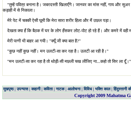
''
तुम्हें पवित्र बनाना है। जबरदस्ती खिलाएँगे। जानवर का मांस नहीं
,
गाय और सुअर का
कड़ाही में से निकाला।
मेरे पेट में चक्की ऐसी घूमी कि मेरा सारा शरीर हिला और मैं उछल पड़ा।
देखता क्या हँ कि बैठक में घर के लोग हँसकर लोट-पोट हो रहे हैं। और कमरे में वही 
मेरी पत्नी भी बाहर आ गयी।
''
क्यूँ जी क्या बात है
?''
''
कुछ नहीं कुछ नहीं। मन उलटी-सा कर रहा है। उलटी आ रही है।
''
''
मन उलटी-सा कर रहा है तो थोड़ी-सी मछली चख लीजिए ना...कहो तो सिर ला दूँ।
''
मुखपृष्ठ
|
उपन्यास
|
कहानी
|
कविता
|
नाटक
|
आलोचना
|
विविध
|
भक्ति काल
|
हिंदुस्तानी क
Copyright 200
9
Mahatma Gan