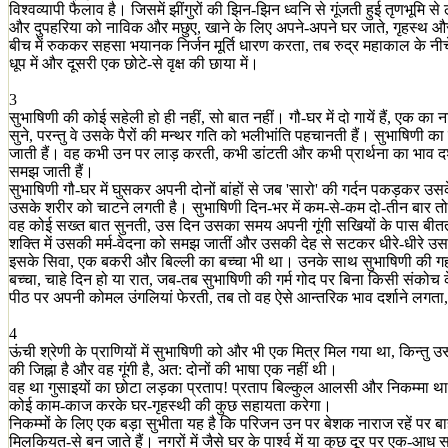
विश्वव्यापी फैलाव है। जिसमें झींगुरों की झिन-झिन ध्वनि से गूंजती हुई तृणभूमि 
और दुपहरिया को नाविक और मछुए, खाने के लिए अपने-अपने घर जाते, गृहस्थ और 
बीच में रुककर सहसा भयानक निर्जन मूर्ति धारण करता, तब रुद्र महाकाल के नीचे
धूप में और दूसरी एक छोटे-से वृक्ष की छाया में।
3
सुभाषिणी की कोई सहेली हो ही नहीं, सो बात नहीं। गौ-घर में दो गायें हैं, एक का न
सुने, परन्तु वे उसके पैरों की मन्थर गति को भलीभांति पहचानती हैं। सुभाषिणी
जाती हैं। वह कभी उन पर लाड़ करती, कभी डांटती और कभी प्रार्थना का भाव दर्
समझ जाती हैं।
सुभाषिणी गौ-घर में घुसकर अपनी दोनों बांहों से जब 'सारो' की गर्दन पकड़कर उस
उसके शरीर को चाटने लगती है। सुभाषिणी दिन-भर में कम-से-कम दो-तीन बार त
वह कोई सख्त बात सुनती, उस दिन उसका समय अपनी गूंगी सखियों के पास बीत
शक्ति में उसकी मर्म-वेदना को समझ जातीं और उसकी देह से सटकर धीरे-धीरे उस
इसके सिवा, एक बकरी और बिल्ली का बच्चा भी था। उनके साथ सुभाषिणी की गहरी
बच्चा, चाहे दिन हो या रात, जब-तब सुभाषिणी की गर्म गोद पर बिना किसी संक
पीठ पर अपनी कोमल उंगलियां फेरती, तब तो वह ऐसे आन्तरिक भाव दर्शाने लगता,
4
ऊंची श्रेणी के प्राणियों में सुभाषिणी को और भी एक मित्र मिल गया था, किन्
की जिह्ना है और वह गूंगी है, अत: दोनों की भाषा एक नहीं थी।
वह था गुसाइयों का छोटा लड़का प्रताप! प्रताप बिल्कुल आलसी और निकम्मा था।
कोई काम-काज करके घर-गृहस्थी की कुछ सहायता करेगा।
निकम्मों के लिए एक बड़ा सुभीता यह है कि परिजन उन पर बेशक नाराज रहें पर बाहरी 
मिलकियत-से बन जाते हैं। नगरों में जैसे घर के पार्श्व में या कुछ दूर पर एक-आध 