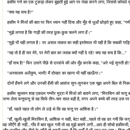
हकीम गत्ते का एक टुकड़ा लेकर बुझती हुई आग पर पंखा करने लगा
,
जिससे कोयले स
''
क्या यह सच है
?''
हकीम ने मिंर्जा की बात पर फिर ध्यान नहीं दिया और मुँह से धुआँ छोड़ते हुए कहा
, ''
गर्
''
मुझे लगता है कि गाड़ी की तरह छुक-छुक चलने लगा हँ।
''
''
मुझे भी यही लगता है। पर असल ताकत का सही इस्तेमाल भी यही है कि सबकी गाड़ि
''
यह तो है ही यार मेरे
,
पर मेरी बात का जवाब क्यों नहीं दे रहे
?
क्या यह सच है कि...
''
''
हाँ सच है!
''
फिर उसने पीछे से दरवांजे की ओर मुँह करके कहा
, ''
अरे भई सुनती हो
''
अस्सलाम अलैकुम
,
भाभी! मैं दोपहर का खाना भी यहीं खाऊँगा।
''
दोनों हँसने लगे और उनकी हँसी की आवांज सुन-सुनकर एक चूहा अपने बिल से नि
हकीम सुल्तान शाह एकदम गम्भीर मुद्रा में मिंर्जा को बताने लगा
, ''
मिरासिन को फत्तू
जन्म लेता फत्तूफत्तू से वह सिर्फ तीन-चार साल बड़ी है
,
मगर अपने बच्चे की तरह उस पर
''
हाँ
,
पहले पहल तो लोग ले उड़े थे कि वह फत्तू पर आशिक है।
''
''
हाँ
,
खुली-खुली मिरासिन है
,
आशिक न सही
,
बेटा सही...पहले तो वह डर गयी कि फत्
वह जीएँगे ही नहीं...गाँव में बात खुल गयी तो वह मुझे बताने लगी...आप ही सोचो हकीमजी