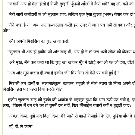
''
जवानी आप ही मेला होती है मिर्जे! तुम्हारी धुँधली आँखों में कैसे थमे
?
यह लो
,
गले को
''
मेरी सारी जमींदारी ले लो सुल्तान शाह
,
लेकिन एक ऐसा कुश्ता (भस्म) तैयार कर द
''
मैंने कहा है ना
,
अब अल्लाह-अल्लाह करो! इस उम्र में जान पड़ गयी तो बदन और ट
जी!
''
''
और अपनी मिरासिन का गुड़ खाया करो!
''
''
सुल्तान भी आप हो हकीम जी और शाह भी
,
आप ही ने तो उस भली लोक को बोलया थ
''
अरे मूर्ख
,
मैंने कब कहा था कि गुड़ खा-खाकर मुँह में खोड़े बना लो यह लो दवा
,
दाँत
''
अब और मुझे करना ही क्या है हकीम जी! मिरासिन तो मेले पर गयी हुई है!
''
मिरासी उन दोनों से
'
सलामालैकुम
'
कहकर चबूतरे से नीचे उतरा तो मिंर्जा अपने द
मिरासिन इस पार पहरा दिया करती थी
?''
हकीम सुल्तान शाह को हुक्के की आवांज से महसूस हुआ कि आग ठंडी पड़ गयी है
,
इ
लगा
, ''
चिलम में दम देने का तो तुममें दम नहीं
,
फिर मिंजाईन बेचारी क्यों न बुझती जाए
?''
''
अच्छा किया
,
मुझे याद दिला दिया! मेरे जाने से पहले मिंजाईन के लिए पुड़िया बाँध देन
''
हाँ
,
हाँ
,
ले जाना!
''