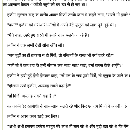
का अहसास केवल ंफौंजी जूतों की ठप-ठप से हो रहा था।
हकीम सुल्तान शाह के करीब आकर मिंर्जा उनके कान में कहने लगा
, ''
रास्ते भी हमारे
''
क्या
?''
हकीम की भरी-भरी आँखों में अपने बेटे यूसुफ की लाश डूबी हुई थी।
''
मैंने कहा
,
ठहरे हुए रास्ते भी हमारे साथ चलते आ रहे हैं।
''
हकीम ने एक लम्बी ठंडी साँस खींच ली।
''
जब बूढ़ों का ही ठहरना न हो मिंर्जे
,
तो बस्तियों के रास्ते भी क्यों ठहरे रहें
?''
''
यही तो मैं कह रहा हँ! इन्हें सँभाल कर साथ-साथ रखो
,
वर्ना वापस कैसे आएँगे
?''
हकीम ने हारी हुई हँसी हँसकर कहा
, ''
सँभाल के सच पूछो मिंर्जे
,
तो यूसुफ के जाने के
''
हौसला रखो हकीम
,
अल्लाह सबसे बड़ा है!
''
''
हाँ मिंर्जे
,
अल्लाह सबसे बड़ा है।
''
वह काफी देर खामोशी से साथ-साथ चलते रहे और फिर एकदम मिंर्जा ने अपनी गर्
हकीम ने अपने कान खड़े कर लिए।
''
अभी-अभी हजरत दरवेश मरहूम मेरे साथ ही चल रहे थे और मुझे बता रहे थे कि मैंने