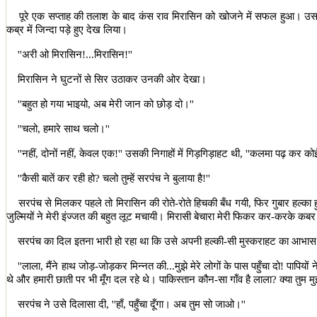
पूरे एक सप्ताह की तलाश के बाद कंस राव मिरासिन को खोजने में सफल हुआ। उसके 
कब्र में जिन्दा पड़े हुए देख लिया।
''
अरी ओ मिरासिन!...मिरासिन!
''
मिरासिन ने घुटनों से सिर उठाकर उनकी ओर देखा।
''
बहुत हो गया भाइयो
,
अब मेरी जान को छोड़ दो।
''
''
चलो
,
हमारे साथ चलो।
''
''
नहीं
,
दोनों नहीं
,
केवल एक!
''
उसकी निगाहों में गिड़गिड़ाहट थी
, ''
कलमा पढ़ कर कोई ए
''
कैसी बातें कर रही हो
?
चलो तुम्हें सरपंच ने बुलाया है!
''
सरपंच से मिलकर पहले तो मिरासिन की रोते-रोते हिचकी बँध गयी
,
फिर गुबार हल्का 
जुल्मियों ने मेरी इंज्जत की बहुत लूट मचायी। मिरासी बेचारा मेरी फिकर कर-करके कबर 
सरपंच का दिल इतना भारी हो रहा था कि उसे अपनी हल्की-सी मुस्कराहट का आभा
''
लाला
,
मैंने हाथ जोड़-जोड़कर मिन्नत की...मुझे मेरे लोगों के पास पहुँचा दो! पापियों न
थे और हमारी छाती पर भी मूँग दल रहे थे। पाकिस्तान कौन-सा गाँव है लाला
?
क्या तुम म
सरपंच ने उसे दिलासा दी
, ''
हाँ
,
पहुँचा दूँगा। अब तुम सो जाओ।
''