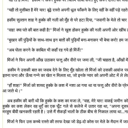
''
वह तो है मिंर्जे!
''
हकीम ने अपने हुक्के पर चिलम सीधी करते हुए अपने दोस्त को जवा
''
यही तो मुसीबत है मेरे यार! बूढ़े रास्ते अपनी धूल फाँकने के लिए वहीं के वहीं पड़े 
हकीम सुल्तान शाह ने हुक्के की नली को मुँह से परे हटा दिया
, ''
जवानी के मेले तो चार ह
''
वाह! क्या पते की बात कही है!
''
मिंर्जा ने खुश होकर हुक्के की नली अपनी ओर खींच
''
बुखार की पुड़ियों के साथ-साथ इन बातों की पुड़ियाँ बना-बनाकर भी बेचा करो! हम 
''
अब पोला करने के काबिल भी कहाँ रह गये हो मिंर्जे!
''
मिंर्जा ने फिर अपनी आँख उठाकर फत्तू और वीरो पर जमा ली
, ''
जी चाहता है
,
आँखों म
हकीम ने उसकी बात का जवाब देने के लिए मुँह खोला तो मिंर्जा को उसकी आवांज पर ह
इतना घना और ऊँचा गन्ने का खेत न मिलता था
,
जो इनके प्यार को अपनी ओट में ले ले
''
हाँ शाह!
''
मिंर्जा को शायद हुक्के के कश में नशा आ गया था या फत्तू और वीरो के प्र
आ जाते थे।
''
अब हकीम की बारी थी कि हुक्के के कश का मजा ले
, ''
वाह
,
मेरे यार! वाकई जमीन को 
हुक्के का कश लेकर वह धुएँ का एक घूँट गले से कलेजे में उतार रहा था
, ''
अपना दूसरा
मरहूम बीवी खनकती रहती है। उसे मैं सैकड़ों भालों के ठीक बीच से निकाल लाया था...नह
मिंर्जा ने फिर उस कच्चे रास्ते की तरफ देखा जो डेढ़-दो कोस पर मेले के मैदान में 