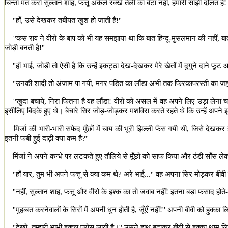
चिन्ता मत करो सुल्तान शाह
,
फत्तू अकेले रक्खे तेली का बेटा नहीं
,
हमारी साझी दौलत है! 
''
हाँ
,
उसे देखकर तबीयत खुश हो जाती है!
''
''
कंस राव ने वीरो के बाप को भी यह समझाया था कि बात हिन्दू-मुसलमान की नहीं
,
बा
जोड़ी बनती है!
''
''
हाँ भाई
,
जोड़ी तो ऐसी है कि उन्हें इकट्ठा देख-देखकर मेरे खेतों में दुगुने दाने फूट आत
''
उनकी शादी तो अंजाम पा गयी
,
मगर पंडित का लौंडा अभी तक फिरकापरस्ती का जह
''
खुदा बचाये
,
निरा फितना है वह लौंडा! वीरो को असल में वह अपने लिए उड़ा लेना च
इसीलिए बिदके हुए थे। बेचारे सिर जोड़-जोड़कर मशविरा करते रहते थे कि उन्हें अपने इर
मिर्जा की भारी-भारी सफेद मूँछों में चाय की भूरी झिल्ली फँस गयी थी
,
जिसे देखकर 
इतनी फबी हुई दाढ़ी क्या कम है
?''
मिंर्जा ने अपने कन्धे पर लटकते हुए तौलिये से मूँछों को साफ किया और ठंडी साँस ले
''
हाँ यार
,
तुम भी अपने फत्तू से क्या कम थे
?
अरे भाई...
''
वह अपना सिर मोड़कर बीवी 
''
नहीं
,
सुल्तान शाह
,
फत्तू और वीरो के इश्क का तो जवाब नहीं! इतना बड़ा फसाद होते-
''
मुहब्बत करनेवालों के सिरों में अपनी धुन होती है
,
जूँएँ नहीं!
''
अपनी बीवी को हुक्का 
''
देखो
,
तुम्हारी भाभी हुक्का परोस लायी है।
''
उसने हाथ बढ़ाकर बीवी से हुक्का थाम लि