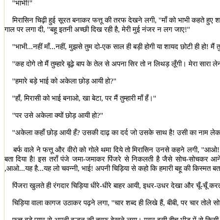
''
भाभी!
''
मिरासिन चिढ़ी हुई सूरत बनाकर फत्तू की तरफ देखने लगी
, ''
माँ को भाभी कहते हुए श
गाल पर लगा दी
, ''
बहू इतनी अच्छी दिख रही है
,
मेरी मुई नंजर न लग जाए!
''
''
भाभी...नहीं माँ...नहीं
,
मुझसे तुम दो-एक साल ही बड़ी होगी या शायद छोटी ही हो! मैं तुम्ह
''
कह दोगे तो मैं तुम्हारे बूढ़े बाप के तेल से अपना सिर तो न लिथड़ लूँगी। मेरा सारा लेन
''
हमारे बड़े भाई को अकेला छोड़ आयी हो
?''
''
हाँ
,
मिरासी को भाई बनाओ
,
खा बेटा
,
पर मैं तुम्हारी माँ हँ।
''
''
पर उसे अकेला क्यों छोड़ आयी हो
?''
''
अकेला कहाँ छोड़ आयी हँ
?
उसकी दाढ़ का दर्द जो उसके साथ है! उसी का नाम लेक
बर्फ वाले ने फत्तू और वीरो को गोले थमा दिये तो मिरासिन उनसे कहने लगी
, ''
आओ! 
बता दिया है! इस तराँ पंजे जमा-जमाकर पिंजरे से निकलती है जैसे सोच-सोचकर आने
,आओ...यह है...यह लो चवन्नी
,
भाई! अपनी चिड़िया से कहो कि हमारी बहू की किस्मत बत
पिंजरा खुलते ही रंगदार चिड़िया धीरे-धीरे बाहर आयी
,
इधर-उधर देखा और चूँ-चूँ कर
चिड़िया वाला कागज उठाकर पढ़ने लगा
, ''
चार शब्द ही लिखे हैं
,
बीबी
,
पर चार तोले सो