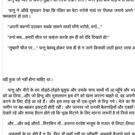
फत्तू बड़े प्यार से अपनी दुल्हन की तरफ देखने लगा। मगर इसी बीच भीड़ में से कि
फत्तू ने आँखें घुमाकर देखा कि पंडित का बेटा भरोसे माथे पर तिलक जमाये अपन
चमकदार हो उठा।
''
अपनी चवन्नी उठाकर सबके सामने माफी माँगो भरोसे
,
वर्ना...
''
''
वर्ना क्या...हमारी चीज पर कब्ंजा करके हम ही को दीदे दिखाते हो!
''
''
तुम्हारी चीज पर...
''
फत्तू बेकाबू होकर पास ही से न जाने किसकी लाठी झपट लाया
वही हुआ जो नहीं होना चाहिए था।
फत्तू और वीरो के दम तोड़ते-तोड़ते यूसुफ और उसके चन्द साथी भी आ पहुँचे और भ
को आ लिया...और जो हिन्दू और मुसलमान इस दंगे को खत्म कराना चाहते थे
,
वह अपनी-
करने के लिए दौड़े आ रहे हैं। और इस तरह वह भी एक-दूसरे से भिड़ गये। मेले का मैद
जमीन पर बह-बहकर इकट्ठी होती रहीं। और जानवर जो उनकी बैलगाड़ियों और एक्कों को 
देखते रहे और शायद हैरान होते रहे कि भूख मिटाने के लिए मारना जरूरी है तो जिसे मारते
और...और कई औरतें...मिरासिन भी...हजरत दरवेश मरहूम के मजार से लिपट-लिपटकर
अफवाहों के पर होते हैं न पैर
,
फिर भी कहाँ नहीं जा पहुँचतीं! अफवाहें फैलाने व