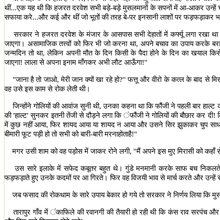
थीं...एक यह थी कि हजरत दरवेश सभी बड़े-बड़े मुसलमानों के सपनों में आ-आकर उन्हें चूड़िय
सफाया करे...और कई और थीं जो भूतों की तरह बे-पर इनसानी लाशों पर फड़फड़ाकर भयान
सरकार ने हजरत दरवेश के मंजार के आसपास सभी देहातों में कर्फ्यू लगा रखा था। ल
जाएगा। असामाजिक तत्त्वों को फिर भी जो करना था
,
अपने बचाव का उपाय करके बरा
जन्मदिन तो था
,
लेकिन अपनी मौत के दिन किसी के पैदा होने के दिन का खयाल किस
जाएगा! लाला से अपना इनाम माँगकर अभी लौट आऊँगा!
''
''
जाना है तो जाओ
,
मेरी जान क्यों खा रहे हो
?''
फत्तू और वीरो के कत्ल के बाद से म
वह उसे इस काम से रोक लेती थी।
जिन्होंने गोलियों की आवांज सुनी थी
,
उनका कहना था कि फौंजी ने पहली बार हाल्ट क
की
'
हाल्ट
'
सुनकर इतनी तेंजी से दौड़ने लगा कि ंफौंजी ने गोलियों की बौछार कर द
में कुछ नहीं आया
,
फिर शायद आया या शायद न आया और उसने सिर झुकाकर चुप साध ल
बीमारी फूट पड़ी हो तो सभी को बारी-बारी मरनाहोताहै!
''
मगर उसी शाम को वह पड़ोस में जाकर रोने लगी
, ''
मैं अपने इस मुए मिरासी को कहाँ से 
उस सारे इलाके में सफेद कबूतर बहुत थे। गुंडे मनमानी करके साफ बच निकलत
फड़फड़ाते हुए उनके कदमों पर आ गिरते। फिर वह विजयी भाव से मार्च करते और उन्हें र
जब फसाद की रोकथाम के सारे उपाय बेकार हो गये तो सरकार ने निर्णय लिया कि मुस
तारापुर गाँव में ंकाफिले की रवानगी की तैयारी हो रही थी कि कंस राव सरपंच और 