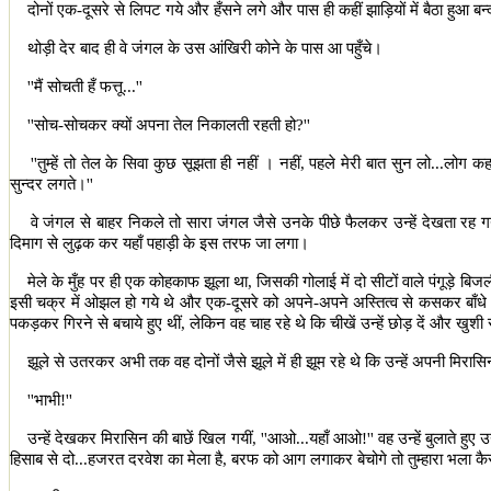
दोनों एक-दूसरे से लिपट गये और हँसने लगे और पास ही कहीं झाड़ियों में बैठा हु
थोड़ी देर बाद ही वे जंगल के उस आंखिरी कोने के पास आ पहुँचे।
''
मैं सोचती हँ फत्तू...
''
''
सोच-सोचकर क्यों अपना तेल निकालती रहती हो
?''
''
तुम्हें तो तेल के सिवा कुछ सूझता ही नहीं । नहीं
,
पहले मेरी बात सुन लो...लोग कहत
सुन्दर लगते।
''
वे जंगल से बाहर निकले तो सारा जंगल जैसे उनके पीछे फैलकर उन्हें देखता रह ग
दिमाग से लुढ़क कर यहाँ पहाड़ी के इस तरफ जा लगा।
मेले के मुँह पर ही एक कोहकाफ झूला था
,
जिसकी गोलाई में दो सीटों वाले पंगूड़े बि
इसी चक्र में ओझल हो गये थे और एक-दूसरे को अपने-अपने अस्तित्व से कसकर बाँधे महसू
पकड़कर गिरने से बचाये हुए थीं
,
लेकिन वह चाह रहे थे कि चीखें उन्हें छोड़ दें और 
झूले से उतरकर अभी तक वह दोनों जैसे झूले में ही झूम रहे थे कि उन्हें अपनी मिर
''
भाभी!
''
उन्हें देखकर मिरासिन की बाछें खिल गयीं
, ''
आओ...यहाँ आओ!
''
वह उन्हें बुलाते हु
हिसाब से दो...हजरत दरवेश का मेला है
,
बरफ को आग लगाकर बेचोगे तो तुम्हारा भला कैस