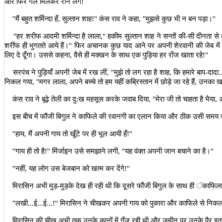
और फिर गले मिलकर रोने लगे!
''
मैं बहुत शर्मिन्दा हँ
,
सुल्तान शाह!
''
कंस राव ने कहा
, ''
मुझसे कुछ भी न बन पड़ा।
''
''
हर शरीफ आदमी शर्मिन्दा है लाला
,''
हकीम सुल्तान शाह ने सन्तों की-सी दीनता स
शरींफ ही भुगतते आये हैं।
''
फिर अचानक कुछ याद आने पर अपनी शेरवानी की जेब में
लिए दे दूँगा। उससे कहना
,
वैसे ही मक्खन के साथ एक पुड़िया हर रोंज खाता रहे!
''
सरपंच ने पुड़ियाँ अपनी जेब में रख लीं
, ''
मुझे तो लग रहा है शाह
,
कि हमारे बाप-दादा..
निकल गया
, ''
मगर लाला
,
अपने बच्चे तो हम यहीं कब्रिस्तान में छोड़े जा रहे हैं
,
उनका ख
कंस राव ने बूढ़े तेली का दु:ख महसूस करके जवाब दिया
, ''
मेरा जी तो चाहता है भैया
,
अ
इस बीच में फौंजी बिगुल ने काफिले की रवानगी का एलान किया और ठीक उसी समय क
''
हाय
,
मैं अपनी गाय तो खूँटे पर ही भूल आयी हँ!
''
''
गाय ही तो है!
''
मिंर्जाइन उसे समझाने लगी
, ''
यह वंक्त अपनी जान बचाने का है।
''
''
नहीं
,
यह लोग उस बेजबान को खत्म कर देंगे!
''
मिरासिन अभी मुड़-मुड़के देख ही रही थी कि दूसरे फौंजी बिगुल के साथ ही ंकाफिला
''
लखी...ई...ई...!
''
मिरासिन ने चीखकर अपनी गाय को पुकारा और काफिले से निकल
मिरासिन की चीख अभी तक उनके कानों में गूँज रही थी और जमीन पर उनके पैर इतने हल्