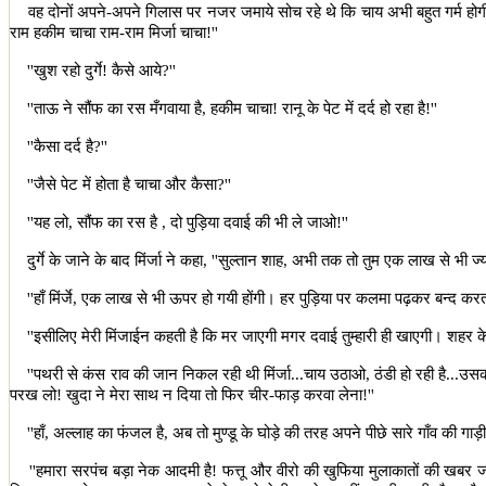
वह दोनों अपने-अपने गिलास पर नजर जमाये सोच रहे थे कि चाय अभी बहुत गर्म होग
राम हकीम चाचा राम-राम मिर्जा चाचा!
''
''
खुश रहो दुर्गे! कैसे आये
?''
''
ताऊ ने सौंफ का रस मँगवाया है
,
हकीम चाचा! रानू के पेट में दर्द हो रहा है!
''
''
कैसा दर्द है
?''
''
जैसे पेट में होता है चाचा और कैसा
?''
''
यह लो
,
सौंफ का रस है , दो पुड़िया दवाई की भी ले जाओ!
''
दुर्गे के जाने के बाद मिंर्जा ने कहा
, ''
सुल्तान शाह
,
अभी तक तो तुम एक लाख से भी ज्यादा 
''
हाँ मिंर्जे
,
एक लाख से भी ऊपर हो गयी होंगी। हर पुड़िया पर कलमा पढ़कर बन्द करता
''
इसीलिए मेरी मिंजाईन कहती है कि मर जाएगी मगर दवाई तुम्हारी ही खाएगी। शहर के
''
पथरी से कंस राव की जान निकल रही थी मिंर्जा...चाय उठाओ
,
ठंडी हो रही है...उ
परख लो! खुदा ने मेरा साथ न दिया तो फिर चीर-फाड़ करवा लेना!
''
''
हाँ
,
अल्लाह का फंजल है
,
अब तो मुण्डू के घोड़े की तरह अपने पीछे सारे गाँव की गाड़ी
''
हमारा सरपंच बड़ा नेक आदमी है! फत्तू और वीरो की खुफिया मुलाकातों की खबर 