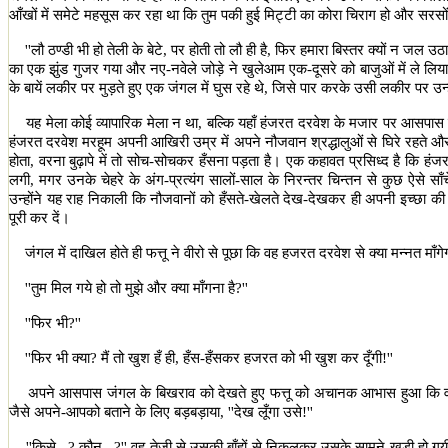
आँखों में समेटे महसूस कर रहा था कि तुम पकी हुई मिट्टी का कोरा चिराग हो और सरसों
''
लौ ठण्डी भी हो तेली के बेटे
,
पर होती तो लौ ही है
,
फिर हमारा बिस्तर क्यों न जल उठा
का एक झुंड गुजर गया और नए-नवेले जोड़े ने खुलेआम एक-दूसरे को बाजुओं में ले लिय
के बायें लकीर पर मुड़ते हुए एक जंगल में घुस रहे थे
,
जिसे पार करके उसी लकीर पर उन्ह
यह मेला कोई व्यापारिक मेला न था
,
बल्कि यहाँ हंजरत दरवेश के मजार पर आसपास क
हंजरत दरवेश मरहूम अपनी आखिरी उम्र में अपने नौजवान श्रद्धालुओं से घिरे रहते और उ
होता
,
वरना बुढ़ापे में तो सोच-सोचकर हँसना पड़ता है। एक कहावत प्रसिध्द है कि हंजरत
लगी
,
मगर उनके चेहरे के अंग-प्रत्यंग सालों-साल के निरन्तर चिन्तन से कुछ ऐसे स
उन्होंने यह राह निकाली कि नौजवानों को हँसते-खेलते देख-देखकर ही अपनी इच्छा की प
पूरी कर दें।
जंगल में दाखिल होते ही फत्तू ने वीरो से पूछा कि वह हजरत दरवेश से क्या मन्नत माँगे
''
तुम मिल गये हो तो मुझे और क्या माँगना है
?''
''
फिर भी
?''
''
फिर भी क्या
?
मैं तो खुश हँ ही
,
हँस-हँसकर हजरत को भी खुश कर दूँगी!
''
अपने आसपास जंगल के बिखराव को देखते हुए फत्तू को अचानक आभास हुआ कि वह अ
जैसे अपने-आपको बताने के लिए बड़बड़ाया
, ''
देख लूँगा उसे!
''
''
किसे...
?
कौन...
?''
वह तेजी से उसकी बाँहों से निकलकर उसके सामने खड़ी हो गयी 