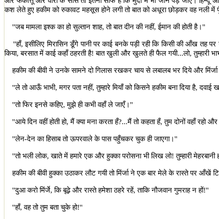
और फकीत्तू और वीरो के साँसें तो इतनी साफ हैं कि मुर्दों में भी जान पड़ जाए। हिन्दू
कश लेते हुए हकीम को रुकावट महसूस होने लगी तो बात को अधूरा छोड़कर वह नली में फू
''
जब मामला इश्क का हो सुल्तान शाह
,
तो बात दीन की नहीं
,
ईमान की होती है।
''
''
हाँ
,
इसीलिए मिरासिन डूँगे पानी पर काई बनके पड़ी रही कि किसी की आँख तह पर न 
किया
,
बरसात में काई कहाँ ठहरती है! बात खुली और खुलते ही फैल गयी...लो
,
तुम्हारी 
हकीम की बीवी ने उनके सामने दो गिलास रखकर चाय से लबालब भर दिये और मिंर्जा
''
ले तो आऊँ भाभी
,
मगर पता नहीं
,
तुम्हारे मियाँ को किसने हकीम बना दिया है
,
दवाई ख
''
तो फिर इनसे कहिए
,
मुझे ही कभी वहाँ ले जाएँ।
''
''
आये दिन वहीं होती हो
,
मैं क्या मना करता हँ
?
...मैं तो कहता हँ
,
तुम दोनों वहाँ रहो और म
''
लेन-देन का हिसाब तो ऊपरवाले के पास पहुँचकर चुक ही जाएगा।
''
''
तो भली लोक
,
खाते में हमारे एक और हुक्का परोसना भी लिख लो! तुम्हारी मेहरबान
हकीम की बीवी हुक्का उठाकर लौट गयी तो मिंर्जा ने एक बार मेले के रास्ते पर आँखें टि
''
दुआ करो मिंर्जे
,
कि बूढ़े और रास्ते हमेशा ठहरे रहें
,
ताकि नौजवान गुमराह न हों!
''
''
हाँ
,
वह तो तुम बता चुके हो!
''