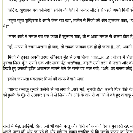
''
हटिए
,
खुशामद मत कीजिए!
''
हकीम की बीवी ने अन्दर लौटने से पहले अपने मियाँ क
''
बहुत-बहुत शुक्रिया है अपने कंस राव का
'',
हकीम ने मिंर्जा की ओर झूलकर कहा
, ''
ज
थे!
''
''
मगर आटे में नमक रच-बस जाता है सुल्तान शाह
,
तो न आटा नमक से अलग होता है
''
हाँ
,
आपस में रचना-बसना हो जाए
,
तो सबका जायका एक ही हो जाता है...लो
,
अपनी भ
मिंर्जा ने हुक्का अपनी तरफ खींचकर मुँह से लगा लिया
, ''
वाह...ह...ह ! जेहन में 
नुस्खा लिख दूँ!
''
उसने एक और लम्बा घूँट भरा
''
वाह...वाह!
''
उसी तरंग में उसने और दो-
देखते हुए उसकी दृष्टि अचानक सामने मेले के रास्ते पर रुक गयी
, ''
अरे! वह रास्ता को
हकीम जरा-सा घबराकर मिर्जा की तरफ देखने लगा!
''
शायद तम्बाकू तुम्हारे कलेजे से जा लगा है...अरे भई
,
सुनती हो
?''
उसने फिर पीछे के
को हुक्के के मुँह से उठाकर हाथ में ले लिया और लोहे के तार से अंगारों में दबे हुए तम्ब
रास्ते मे पेड़
,
झाड़ियाँ
,
खेत...जो भी आये
,
फत्तू और वीरो को आवांजें देकर पुकारते रहे
,
म
अगले जन्म की ओर जा रहे हों और वर्तमान केवल इसलिए हो कि उनके संफर का सि