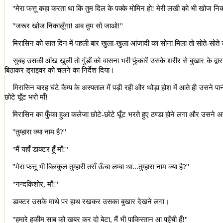
''
मेरा फत्तू कहा करता था कि तुम दिल के पक्के मोमिन हो! मेरी लखी को भी खोज न
''
जरूर खोज निकालूँगा! अब तुम सो जाओ!
''
मिरासिन को सात दिन में पहली बार खुला-खुला आंजादी का सोना मिला तो सोते-सोत
सुबह उसकी आँख खुली तो गुंडों को वासना भरी फुंकारें उसके शरीर से बुखार के द्वा
बिठाकर ड्राइवर को चलने का निर्देश दिया।
मिरासिन बारह घंटे कैम्प के अस्पताल में पड़ी रही और थोड़ा होश में आते ही उसने
छोटे घूँट भरो माँ!
मिरासिन का फुँका हुआ कलेजा छोटे-छोटे घूँट भरते हुए ठण्डा होने लगा और उसने अप
''
तुम्हारा क्या नाम है
?''
''
मैं यहाँ डाक्टर हूँ माँ!
''
''
मेरा फत्तू भी बिलकुल तुम्हारी तराँ ऊँचा लम्बा था...तुम्हारा नाम क्या है
?''
''
नन्दकिशोर
,
माँ!
''
डाक्टर उसके माथे पर हाथ रखकर उसका बुखार देखने लगा।
''
हमारे हकीम साब को खबर कर दो बेटा
,
मैं भी पाकिस्तान आ पहुँची हँ!
''