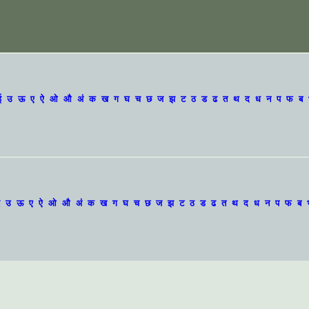
ई
उ
ऊ
ए
ऐ
ओ
औ
अं
क
ख
ग
घ
च
छ
ज
झ
ट
ठ
ड
ढ
त
थ
द
ध
न
प
फ
ब
उ
ऊ
ए
ऐ
ओ
औ
अं
क
ख
ग
घ
च
छ
ज
झ
ट
ठ
ड
ढ
त
थ
द
ध
न
प
फ
ब