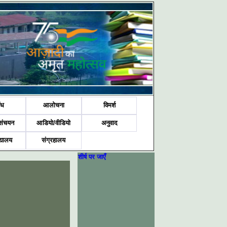
ंध
आलोचना
विमर्श
संचयन
आडियो/वीडियो
अनुवाद
द्यालय
संग्रहालय
शीर्ष पर जाएँ