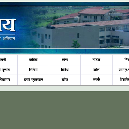
हानी
कविता
व्यंग्य
नाटक
निब
ा वृत्तांत
सिनेमा
विविध
कोश
समग्र-
लेखागार
हमारे प्रकाशन
खोज
संपर्क
विश्ववि