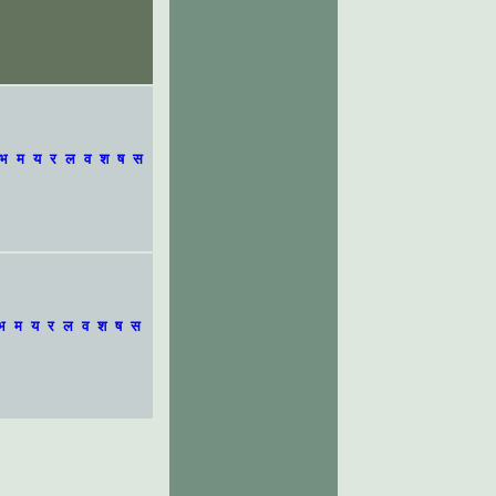
भ
म
य
र
ल
व
श
ष
स
भ
म
य
र
ल
व
श
ष
स