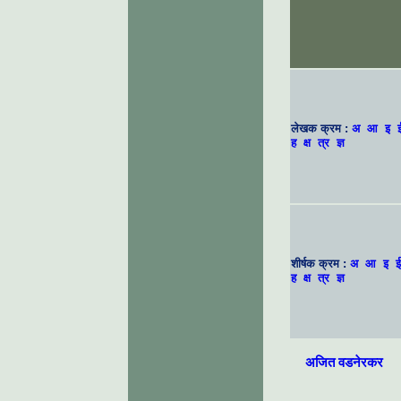
लेखक क्रम :
अ
आ
इ
ह
क्ष
त्र
ज्ञ
शीर्षक क्रम :
अ
आ
इ
ई
ह
क्ष
त्र
ज्ञ
अजित वडनेरकर