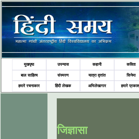
मुखपृष्ठ
उपन्यास
कहानी
कविता
बाल साहित्य
संस्मरण
यात्रा वृत्तांत
सिनेमा
हमारे रचनाकार
हिंदी लेखक
अभिलेखागार
हमारे प्रका
जिज्ञासा