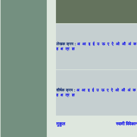
लेखक क्रम :
अ
आ
इ
ई
उ
ऊ
ए
ऐ
ओ
औ
अं
क
ह
क्ष
त्र
ज्ञ
शीर्षक क्रम :
अ
आ
इ
ई
उ
ऊ
ए
ऐ
ओ
औ
अं
क
ह
क्ष
त्र
ज्ञ
मुकुल
स्वामी विवेका