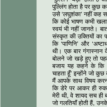
पु‍ल्लिंग होता है पर कु
उसे ‘लघुशंका’ नहीं कह स
कि कोई भाषण कभी खलास
स्‍वयं भी नहीं जानते। बा
संस्‍कृत की उक्तियों का प
कि ‘पाणिनि’ और ‘अष्‍टा
थी। एक बार गंगास्‍नान 
बोलने जो खड़े हुए तो पहल
बजाय यह कहने के कि 
चाहता हूँ’ इन्‍होंने जो 
मैं आपके साथ विषय करना 
कि डेरे पर आकर ही रु
मेरी थी, वे शायद सच ही ब
जो गलतियाँ होती हैं, उनके का