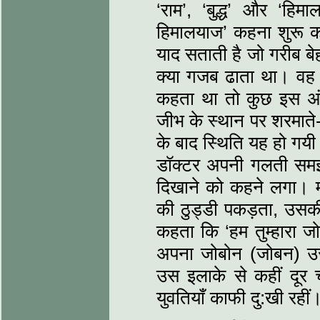
‘राम’, ‘बुद्ध’ और ‘हिम
हिमालयाज’ कहना शुरू कर 
याद सताती है जो गरीब ब
क्‍या गजब ढाता था। वह 
कहता था तो कुछ इस अं
जीभ के स्‍थान पर शरमाते
के बाद स्थिति यह हो गयी
डॉक्‍टर अपनी गलती सम
दिखाने को कहने लगा। 
की ठुड्डी पकड़ता, उसक
कहता कि ‘हम तुम्‍हारा 
अपना जोबोन (जोबन) उस
उस इलाके से कहीं दूर 
युवतियाँ काफी दु:खी रहीं