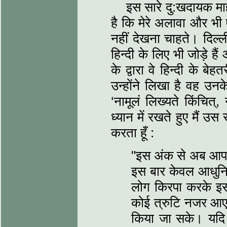
इस सारे दु:खदायक मा
है कि मेरे अलावा और भी ऐस
नहीं देखना चाहते। दिल्‍ल
हिन्‍दी के लिए भी जोड़े ह
के द्वारा वे हिन्‍दी के ब
उन्‍होंने लिखा है वह उ
‘नामूलं लिख्‍यते किंचित्,
ध्‍यान में रखते हुए मैं उस स
करता हूँ :
"इस अंक से अब आपकी शे
इस बार केवल आधुनि
लोग किरपा करके इस
कोई त्रुटि नजर आए 
किया जा सके। यदि आ