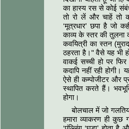
का हास्‍य रस से कोई संब
तो रो लें और चाहें तो
‘मूत्रधार’ छपा है जो कह
काव्‍य के स्‍तर की तुलन
कवयित्री का स्‍तन (मुराद
ठहरता है।" वैसे यह भी ह
वाकई सच्‍ची हो पर फिर
कदापि नहीं रही होगी। यह
ऐसे ही कम्‍पोजीटर और प्
स्‍थापित करते हैं। भवभू
होगा।
बोलचाल में जो गलतिया
हमारा व्‍याकरण ही कुछ
‘पुंल्लिंग ‘घड़ा’ होता ह