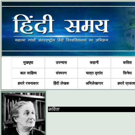
मुखपृष्ठ
उपन्यास
कहानी
कविता
बाल साहित्य
संस्मरण
यात्रा वृत्तांत
सिनेमा
हमारे रचनाकार
हिंदी लेखक
अभिलेखागार
हमारे प्रका
कविता