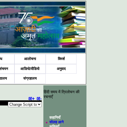
ंध
आलोचना
विमर्श
संचयन
आडियो/वीडियो
अनुवाद
द्यालय
संग्रहालय
हिंदी समय में त्रिलोचन की
रचनाएँ
अ+
अ-
कहानियाँ
सोलह आने
कविताएँ