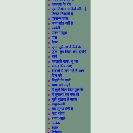
प्रकाश के रंग
प्रगतिशील कवियों की नई
लिस्ट निकली है
प्रसन्न ताल
पवन शांत नहीं है
पश्यंती
पावन मंसूबा
पास
फेरू
फूल मुझे ला दे बेले के
फूल, तुम खिल कर झरोगे
बरवै
बरसाती ऊषा, तू जा
बादल घिर आए
बादलों में लग गई है आग
दिन की
बिल्ली के बच्चे
भाषा की लहरें
मैं तुम्हें फिर फिर पुकारूँ
मैं तुम्हारा बन गया तो
मुझे बुलाता है पहाड़
मधुमालती
यह सुगंध मेरी है
याद रहेगा
राका आई
ललक
वसंत
विनिमय