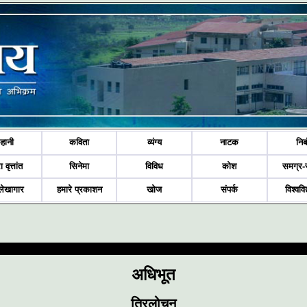
हानी
कविता
व्यंग्य
नाटक
निब
ा वृत्तांत
सिनेमा
विविध
कोश
समग्र-
लेखागार
हमारे प्रकाशन
खोज
संपर्क
विश्ववि
अधिभूत
त्रिलोचन