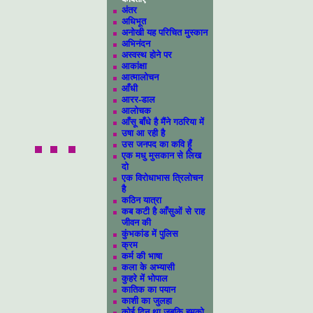
अंतर
अधिभूत
अनोखी यह परिचित मुस्कान
अभिनंदन
अस्वस्थ होने पर
आकांक्षा
आत्मालोचन
आँधी
आरर-डाल
आलोचक
आँसू बाँधे है मैंने गठरिया में
उषा आ रही है
उस जनपद का कवि हूँ
एक मधु मुसकान से लिख
दो
एक विरोधाभास त्रिलोचन
है
कठिन यात्रा
कब कटी है आँसुओं से राह
जीवन की
कुंभकांड में पुलिस
क्रम
कर्म की भाषा
कला के अभ्यासी
कुहरे में भोपाल
कातिक का पयान
काशी का जुलहा
कोई दिन था जबकि हमको