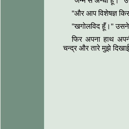
"जन्म से अन्धा हूँ।"
"और आप विशेषज्ञ किस 
"खगोलविद हूँ।" उसन
फिर अपना हाथ अपनी 
चन्द्र और तारे मुझे दिखाई 