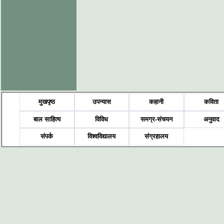
मुखपृष्ठ
उपन्यास
कहानी
कविता
बाल साहित्य
विविध
समग्र-संचयन
अनुवाद
संपर्क
विश्वविद्यालय
संग्रहालय