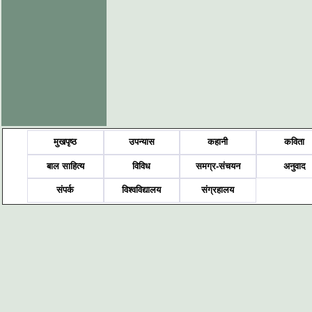
मुखपृष्ठ
उपन्यास
कहानी
कविता
बाल साहित्य
विविध
समग्र-संचयन
अनुवाद
संपर्क
विश्वविद्यालय
संग्रहालय