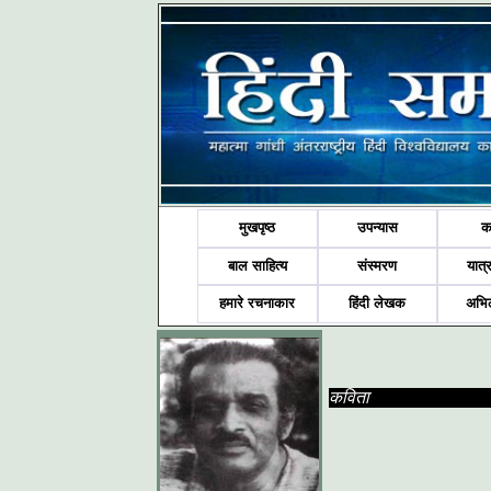
मुखपृष्ठ
उपन्यास
क
बाल साहित्य
संस्मरण
यात्र
हमारे रचनाकार
हिंदी लेखक
अभि
कविता