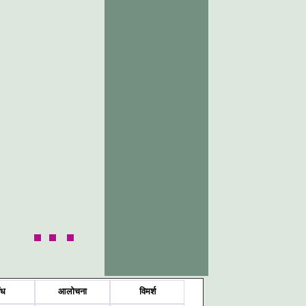
ंध
आलोचना
विमर्श