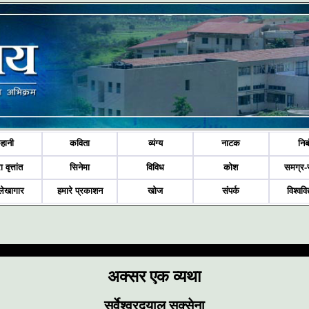
हानी
कविता
व्यंग्य
नाटक
निब
ा वृत्तांत
सिनेमा
विविध
कोश
समग्र-
लेखागार
हमारे प्रकाशन
खोज
संपर्क
विश्ववि
अक्सर एक व्यथा
सर्वेश्वरदयाल सक्सेना