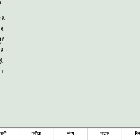
 ।
 है,
है,
 है,
ी
 है ।
ूँ,
ै ।
हानी
कविता
व्यंग्य
नाटक
निब