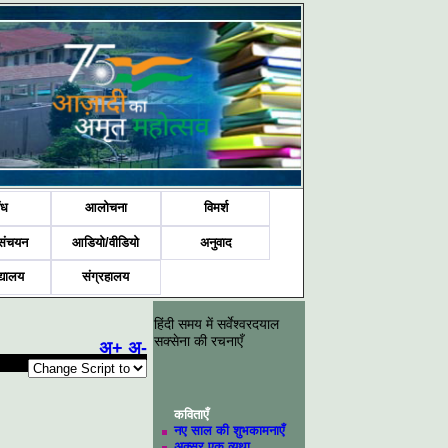
ंध
आलोचना
विमर्श
संचयन
आडियो/वीडियो
अनुवाद
द्यालय
संग्रहालय
हिंदी समय में सर्वेश्वरदयाल
सक्सेना की रचनाएँ
अ+
अ-
कविताएँ
नए साल की शुभकामनाएँ
अक्सर एक व्यथा