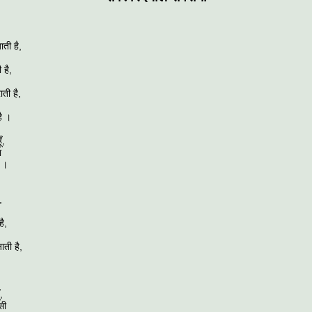
ाती है,
 है,
ती है,
है ।
ँ,
ा
ै ।
,
है,
ाती है,
,
सी