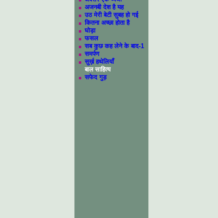
अजनबी देश है यह
उठ मेरी बेटी सुबह हो गई
कितना अच्छा होता है
घोड़ा
फसल
सब कुछ कह लेने के बाद-1
समर्पण
सुर्ख़ हथेलियाँ
बाल साहित्य
सफेद गुड़