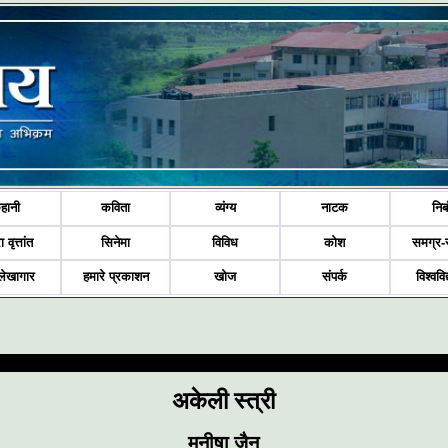
हानी
कविता
व्यंग्य
नाटक
निब
ा वृत्तांत
सिनेमा
विविध
कोश
समग्र-
लेखागार
हमारे प्रकाशन
खोज
संपर्क
विश्ववि
अकेली स्त्री
मनीषा जैन