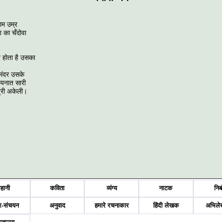
माम उम्र
का चँदोवा
 होता है उसका
 समंदर उसके
 कायनात सारी
त्री अकेली।
हानी
कविता
व्यंग्य
नाटक
निब
र-संचयन
अनुवाद
हमारे रचनाकार
हिंदी लेखक
अभिले