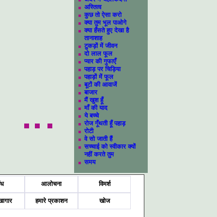
अस्तित्व
कुछ तो ऐसा करो
क्या तुम भूल पाओगे
क्या हँसते हुए देखा है
तानाशाह
टुकड़ों में जीवन
दो लाल फूल
प्यार की गुफाएँ
पहाड़ पर चिड़िया
पहाड़ों में फूल
बूटों की आवाजें
बाजार
मैं खुश हूँ
माँ की याद
ये बच्चे
रोज गूँथती हूँ पहाड़
रोटी
वे सो जाती हैं
सच्चाई को स्वीकार क्यों
नहीं करते तुम
समय
ंध
आलोचना
विमर्श
खागार
हमारे प्रकाशन
खोज