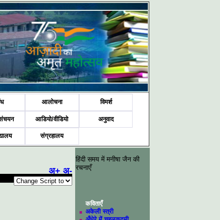
ंध
आलोचना
विमर्श
संचयन
आडियो/वीडियो
अनुवाद
द्यालय
संग्रहालय
हिंदी समय में मनीषा जैन की
रचनाएँ
अ+
अ-
कविताएँ
अकेली स्त्री
अँधेरे में चहलकदमी