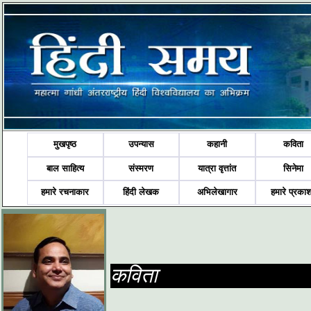
मुखपृष्ठ
उपन्यास
कहानी
कविता
बाल साहित्य
संस्मरण
यात्रा वृत्तांत
सिनेमा
हमारे रचनाकार
हिंदी लेखक
अभिलेखागार
हमारे प्रका
कविता