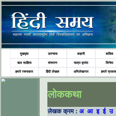
मुखपृष्ठ
उपन्यास
कहानी
कविता
बाल साहित्य
संस्मरण
यात्रा वृत्तांत
सिनेमा
हमारे रचनाकार
हिंदी लेखक
अभिलेखागार
हमारे प्रका
लोककथा
लेखक क्रम :
अ
आ
इ
ई
उ