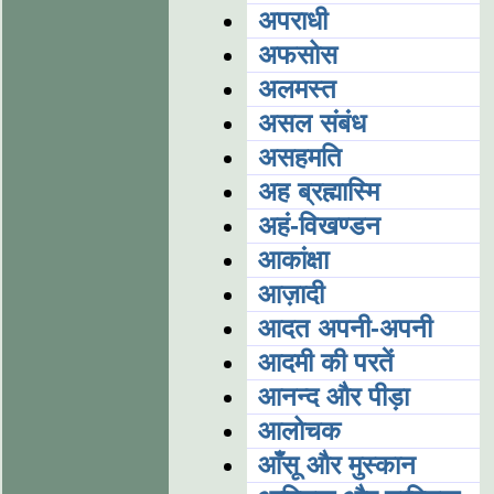
अपराधी
अफसोस
अलमस्त
असल संबंध
असहमति
अह ब्रह्मास्मि
अहं-विखण्डन
आकांक्षा
आज़ादी
आदत अपनी-अपनी
आदमी की परतें
आनन्द और पीड़ा
आलोचक
आँसू और मुस्कान