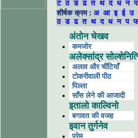
ट
ठ
ड
ढ
त
थ
द
ध
न
प
शीर्षक क्रम :
अ
आ
इ
ई
उ
ठ
ड
ढ
त
थ
द
ध
न
प
अंतोन चेखव
कमजोर
अलेक्सांद्र सोल्शेनित
अलाव और चींटियाँ
टोकरीवाली पीठ
पिल्ला
साँस लेने की आजादी
इतालो काल्विनो
बगावत की वजह
इवान तुर्गनेव
प्रेम